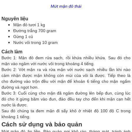
Mứt mận đỏ thái
Nguyên liệu
M
ận đỏ tươi 1 kg
Đường trắng 700 gram
Gừng 1 củ
Nước vôi trong 10 gram
Cách làm
Bước 1: Mận đỏ đem rửa sạch, rồi khứa nhiều khứa. Sau đó cho
mận vào ngâm với nước vôi trong khoảng 4 tiếng.
Bước 2: Vớt mận ra và rửa mận với nước sạch nhiều lần khi nào
cảm nhận được mận không còn mùi của vôi là được. Tiếp theo là
cho đường vào trộn đều với mận để khoản 6 tiếng cho mận ngấm
đường và ngọt hơn.
Bước 3: Cuối cùng cho mận đã ngâm đường lên bếp đun, cùng lúc
đó cho ít gừng băm vào đun, đảo đều tay cho đến khi mận cạn hết
nước là được.
Sau đó chúng ta đem mận đi sấy khô ở nhiệt độ 100 độ C trong
khoảng 1 tiếng.
Cách sử dụng và bảo quản
Mứt mận đỏ ăn liền. Bảo quản nơi khô ráo, tháng mát, tránh ánh