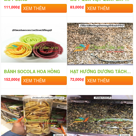
111,000₫
83,000₫
XEM THÊM
XEM THÊM
BÁNH SOCOLA HOA HỒNG
HẠT HƯỚNG DƯƠNG TÁCH VỎ
152,000₫
72,000₫
XEM THÊM
XEM THÊM