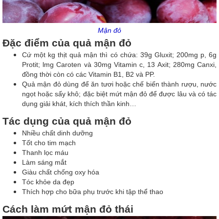
Mận đỏ
Đặc điểm của quả mận đỏ
Cứ một kg thịt quả mận thì có chứa: 39g Gluxit; 200mg p, 6g
Protit; lmg Caroten và 30mg Vitamin c, 13 Axit; 280mg Canxi,
đồng thời còn có các Vitamin B1, B2 và PP.
Quả mận đỏ dùng để ăn tươi hoặc chế biến thành rượu, nước
ngọt hoặc sấy khô; đặc biệt mứt mận đỏ để được lâu và có tác
dụng giải khát, kích thích thần kinh…
Tác dụng của quả mận đỏ
Nhiều chất dinh dưỡng
Tốt cho tim mạch
Thanh lọc máu
Làm sáng mắt
Giàu chất chống oxy hóa
Tóc khỏe da đẹp
Thích hợp cho bữa phụ trước khi tập thể thao
Cách làm mứt mận đỏ thái