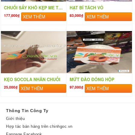
CHUỐI SẤY KHÔ KẸP ME THÁI LAN
HẠT BÍ TÁCH VỎ
177,000₫
83,000₫
XEM THÊM
XEM THÊM
KẸO SOCOLA NHÂN CHUỐI
MỨT ĐÀO ĐÓNG HỘP
25,000₫
97,000₫
XEM THÊM
XEM THÊM
Thông Tin Công Ty
Giới thiệu
Hợp tác bán hàng trên chinhgoc.vn
Fanpage Facebook