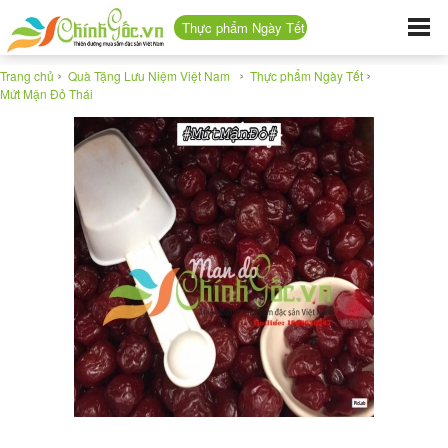
Thực phẩm Ngày Tết
›
›
›
Trang chủ
Quà Tặng Lưu Niệm Việt Nam
Thực phẩm Ngày Tết
Mứt Mận Đỏ Thái