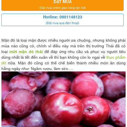
ĐẶT MUA
(Đặt mua online giao hàng tận nơi)
Hotline: 0901148123
(Đặt mua qua điện thoại)
Mận đỏ là loại mận được nhiều người ưa chuộng, nhưng không phải
mùa nào cũng có, chính vì điều này mà trên thị trường Thái đã có
loại
mứt mận đỏ thái
để đáp ứng nhu cầu và phục vụ người tiêu
dùng nhất là tết đến xuân về thì bạn không còn lo ngại về
thực phẩm
tết
nữa. Mận đỏ cũng có thể chế biến thành nhiều món ăn dùng
hằng ngày như: Ngâm rượu, làm siro….