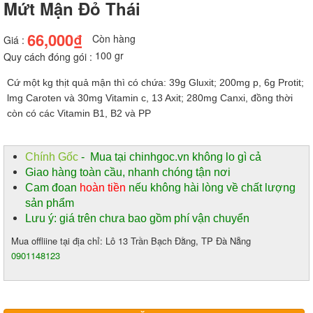
Mứt Mận Đỏ Thái
66,000₫
Còn hàng
Giá :
100 gr
Quy cách đóng gói :
Cứ một kg thịt quả mận thì có chứa: 39g Gluxit; 200mg p, 6g Protit;
lmg Caroten và 30mg Vitamin c, 13 Axit; 280mg Canxi, đồng thời
còn có các Vitamin B1, B2 và PP
Chính Gốc
- Mua tại chinhgoc.vn không lo gì cả
Giao hàng toàn cầu, nhanh chóng tận nơi
Cam đoan
hoàn tiền
nếu không hài lòng về chất lượng
sản phẩm
Lưu ý: giá trên chưa bao gồm phí vận chuyển
Mua offliine tại địa chỉ: Lô 13 Trần Bạch Đằng, TP Đà Nẵng
0901148123