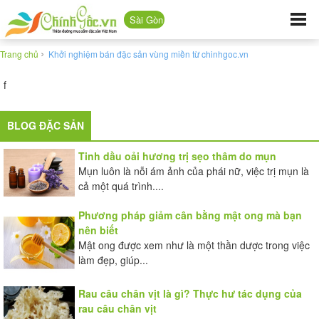
Sài Gòn
›
Trang chủ
Khởi nghiệm bán đặc sản vùng miền từ chinhgoc.vn
f
BLOG ĐẶC SẢN
Tinh dầu oải hương trị sẹo thâm do mụn
Mụn luôn là nỗi ám ảnh của phái nữ, việc trị mụn là
cả một quá trình....
Phương pháp giảm cân bằng mật ong mà bạn
nên biết
Mật ong được xem như là một thần dược trong việc
làm đẹp, giúp...
Rau câu chân vịt là gì? Thực hư tác dụng của
rau câu chân vịt