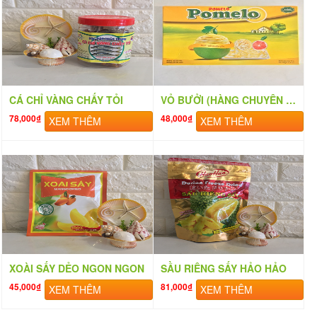
CÁ CHỈ VÀNG CHẤY TỎI
VỎ BƯỞI (HÀNG CHUYÊN TQ VÀ HQ)
78,000₫
48,000₫
XEM THÊM
XEM THÊM
XOÀI SẤY DẺO NGON NGON
SẦU RIÊNG SẤY HẢO HẢO
45,000₫
81,000₫
XEM THÊM
XEM THÊM