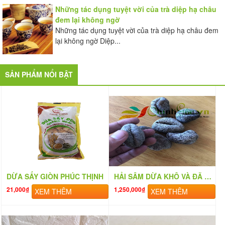
Những tác dụng tuyệt vời của trà diệp hạ châu
đem lại không ngờ
Những tác dụng tuyệt vời của trà diệp hạ châu đem
lại không ngờ Diệp...
SẢN PHẨM NỔI BẬT
DỪA SẤY GIÒN PHÚC THỊNH
HẢI SÂM DỪA KHÔ VÀ ĐÃ SƠ CHẾ
21,000₫
1,250,000₫
XEM THÊM
XEM THÊM