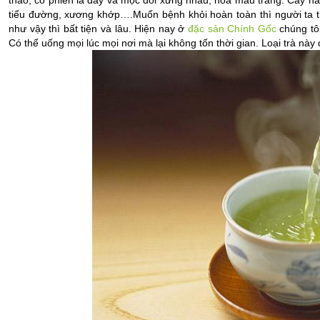
thảo, có phiến lá dầy và mọc đối xứng nhau, hoa màu trắng. Cây này
tiểu đường, xương khớp….Muốn bệnh khỏi hoàn toàn thì người ta 
như vậy thì bất tiện và lâu. Hiện nay ở 
đặc sản Chính Gốc
 chúng tôi
Có thể uống mọi lúc mọi nơi mà lại không tốn thời gian. Loại trà này