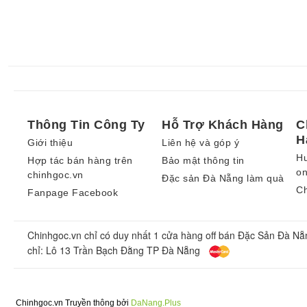
Thông Tin Công Ty
Hỗ Trợ Khách Hàng
C
H
Giới thiệu
Liên hệ và góp ý
H
Hợp tác bán hàng trên
Bảo mật thông tin
on
chinhgoc.vn
Đặc sản Đà Nẵng làm quà
Ch
Fanpage Facebook
Chinhgoc.vn chỉ có duy nhất 1 cửa hàng off bán Đặc Sản Đà Nẵ
chỉ: Lô 13 Trần Bạch Đằng TP Đà Nẵng
Chinhgoc.vn Truyền thông bởi
DaNang.Plus