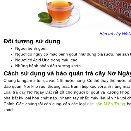
Hộp trà cây Nở 
Đối tượng sử dụng
Người bệnh gout
Người có nguy cơ mắc bệnh gout như dùng bia rượu, hải sản
Người có Acid Uric trong máu cao
Những bệnh nhân đâu xương khớp.
Cách sử dụng và bảo quản trà cây Nở Ngày
Chúng ta ngâm 3 túi lọc vào 1 lít nước nóng. Có thể thay thế nước u
Bảo quản: Nơi khô ráo, thoáng mát, tránh tiếp xúc với ánh nắng mặt
Loại trà cây
Nở Ngày Đất rất tốt cho người bị gout và xương khớp,
pha bất kỳ loại hóa chất nào. Nhanh tay nhấc máy lên liên hệ với c
Chính Gốc chúng tôi còn cung cấp các loại 
đặc sản Miền Trung
 b
khách.