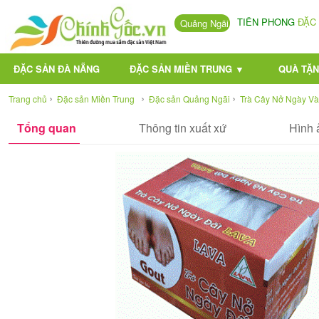
TIÊN PHONG
ĐẶC
Quảng Ngãi
ĐẶC SẢN ĐÀ NẴNG
ĐẶC SẢN MIỀN TRUNG ▼
QUÀ TẶN
›
›
›
Trang chủ
Đặc sản Miền Trung
Đặc sản Quảng Ngãi
Trà Cây Nở Ngày Và
Tổng quan
Thông tin xuất xứ
Hình 