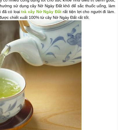
 có nhiều công dụng tốt cho sức khỏe như điều trị bệnh gout, 
thường sử dụng cây Nở Ngày Đất khô để sắc thuốc uống, làm 
 đã có loại 
trà cây Nở Ngày Đất
 rất tiện lợi cho người đi làm. 
 được chiết xuất 100% từ cây Nở Ngày Đất rất tốt.