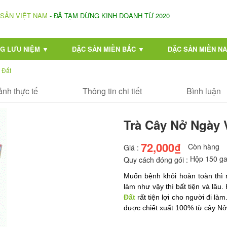
 SẢN VIỆT NAM
- ĐÃ TẠM DỪNG KINH DOANH TỪ 2020
G LƯU NIỆM ▼
ĐẶC SẢN MIỀN BẮC ▼
ĐẶC SẢN MIỀN N
 Đất
ảnh thực tế
Thông tin chi tiết
Bình luận
Trà Cây Nở Ngày 
72,000₫
Còn hàng
Giá :
Hộp 150 ga
Quy cách đóng gói :
Muốn bệnh khỏi hoàn toàn thì 
làm như vậy thì bất tiện và lâu.
Đất
 rấ
t tiện lợi cho người đi là
được chiết xuất 100% từ cây Nở 