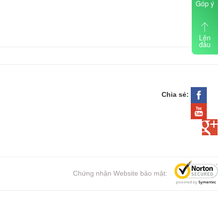
Góp ý
Lên
đầu
Chia sẻ:
Chứng nhận Website bảo mật: