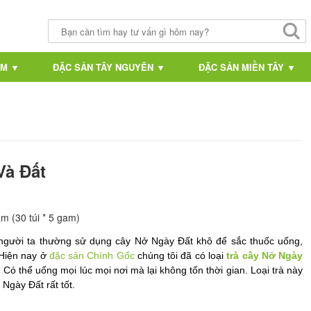
AM ▼
ĐẶC SẢN TÂY NGUYÊN ▼
ĐẶC SẢN MIỀN TÂY ▼
Và Đất
m (30 túi * 5 gam)
người ta thường sử dụng cây Nở Ngày Đất khô để sắc thuốc uống, 
 Hiện nay ở 
đặc sản Chính Gốc
 chúng tôi đã có loại 
trà cây Nở Ngày 
m. Có thể uống mọi lúc mọi nơi mà lại không tốn thời gian. Loại trà này 
Ngày Đất rất tốt.