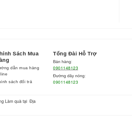
hính Sách Mua
Tổng Đài Hỗ Trợ
àng
Bán hàng:
0901148123
ướng dẫn mua hàng
line
Đường dây nóng:
0901148123
ính sách đổi trả
ng Làm quà tại Địa