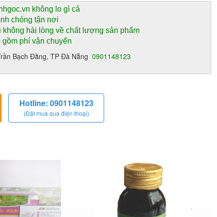
nhgoc.vn không lo gì cả
anh chóng tận nơi
 không hài lòng về chất lượng sản phẩm
o gồm phí vận chuyển
13 Trần Bạch Đằng, TP Đà Nẵng
0901148123
Hotline: 0901148123
(Đặt mua qua điện thoại)