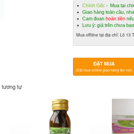
Chính Gốc
- Mua tại chi
Giao hàng toàn cầu, nh
Cam đoan
hoàn tiền
nếu
Lưu ý: giá trên chưa ba
Mua offliine tại địa chỉ: Lô 
ĐẶT MUA
(Đặt mua online giao hàng tận nơi)
 tương tự