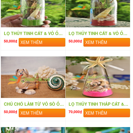
LỌ THỦY TINH CÁT & VỎ ỐC ĐỨNG (15×5) MB155_08
LỌ THỦY TINH CÁT & VỎ ỐC ĐỨNG (15×5) MB155_09
50,000₫
50,000₫
XEM THÊM
XEM THÊM
CHÚ CHÓ LÀM TỪ VỎ SÒ ỐC QLN_13
LỌ THỦY TINH THÁP CÁT & VỎ ỐC (20×6) LC206_07
50,000₫
70,000₫
XEM THÊM
XEM THÊM