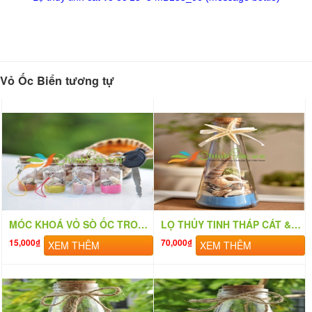
Vỏ Ốc Biển tương tự
MÓC KHOÁ VỎ SÒ ỐC TRONG LỌ THỦY TINH 6×2 MK_01
LỌ THỦY TINH THÁP CÁT & VỎ ỐC (20×6) LC206
15,000₫
70,000₫
XEM THÊM
XEM THÊM