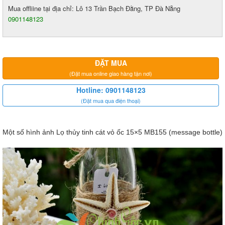
Mua offliine tại địa chỉ: Lô 13 Trần Bạch Đằng, TP Đà Nẵng
0901148123
ĐẶT MUA
(Đặt mua online giao hàng tận nơi)
Hotline: 0901148123
(Đặt mua qua điện thoại)
Một số hình ảnh
Lọ thủy tinh cát vỏ ốc 15×5 MB155 (message bottle)