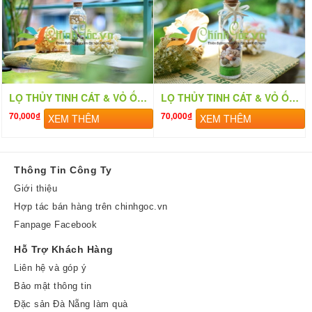
LỌ THỦY TINH CÁT & VỎ ỐC ĐỨNG (20×6) LC206
LỌ THỦY TINH CÁT & VỎ ỐC ĐỨNG (20×6) LC206_01
70,000₫
70,000₫
XEM THÊM
XEM THÊM
Thông Tin Công Ty
Giới thiệu
Hợp tác bán hàng trên chinhgoc.vn
Fanpage Facebook
Hỗ Trợ Khách Hàng
Liên hệ và góp ý
Bảo mật thông tin
Đặc sản Đà Nẵng làm quà