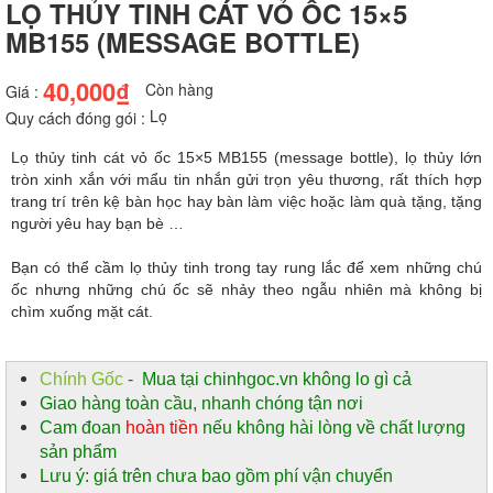
LỌ THỦY TINH CÁT VỎ ỐC 15×5
MB155 (MESSAGE BOTTLE)
40,000₫
Còn hàng
Giá :
Lọ
Quy cách đóng gói :
Lọ thủy tinh cát vỏ ốc 15×5 MB155 (message bottle), lọ thủy lớn
tròn xinh xắn với mẩu tin nhắn gửi trọn yêu thương, rất thích hợp
trang trí trên kệ bàn học hay bàn làm việc hoặc làm quà tặng, tặng
người yêu hay bạn bè …
Bạn có thể cầm lọ thủy tinh trong tay rung lắc để xem những chú
ốc nhưng những chú ốc sẽ nhảy theo ngẫu nhiên mà không bị
chìm xuống mặt cát.
Chính Gốc
- Mua tại chinhgoc.vn không lo gì cả
Giao hàng toàn cầu, nhanh chóng tận nơi
Cam đoan
hoàn tiền
nếu không hài lòng về chất lượng
sản phẩm
Lưu ý: giá trên chưa bao gồm phí vận chuyển