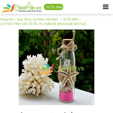
Vỏ Ốc Biển
›
›
›
Trang chủ
Quà Tặng Lưu Niệm Việt Nam
Vỏ Ốc Biển
LỌ THỦY TINH CÁT VỎ ỐC 15×5 MB155 (MESSAGE BOTTLE)