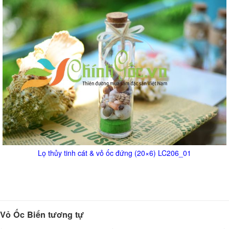
Lọ thủy tinh cát & vỏ ốc đứng (20×6) LC206_01
Vỏ Ốc Biển tương tự