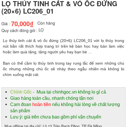
LỌ THỦY TINH CÁT & VỎ ỐC ĐỨNG
(20×6) LC206_01
70,000₫
Còn hàng
Giá :
LỌ
Quy cách đóng gói :
Lọ thủy tinh cát & vỏ ốc đứng (20×6) LC206_01 với lọ thủy trong
nút bần rất thích hợp trang trí trên kệ bàn học hay bàn làm việc
hoặc làm quà tặng, tặng người yêu hay bạn bè …
Bạn có thể cầm lọ thủy tinh trong tay rung lắc để xem những chú
ốc nhưng những chú ốc sẽ nhảy theo ngẫu nhiên mà không bị
chìm xuống mặt cát.
Chính Gốc
- Mua tại chinhgoc.vn không lo gì cả
Giao hàng toàn cầu, nhanh chóng tận nơi
Cam đoan
hoàn tiền
nếu không hài lòng về chất lượng
sản phẩm
Lưu ý: giá trên chưa bao gồm phí vận chuyển
Mua offliine tại địa chỉ: Lô 13 Trần Bạch Đằng, TP Đà Nẵng