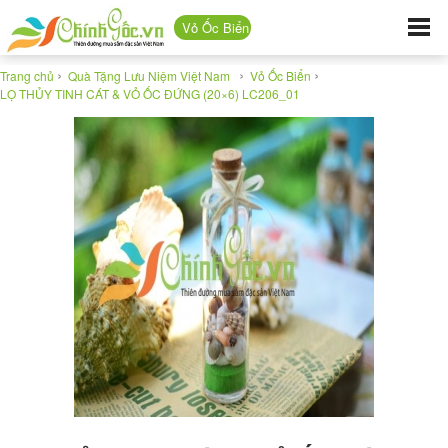
Vỏ Ốc Biển
›
›
›
Trang chủ
Quà Tặng Lưu Niệm Việt Nam
Vỏ Ốc Biển
LỌ THỦY TINH CÁT & VỎ ỐC ĐỨNG (20×6) LC206_01