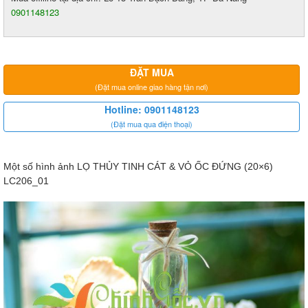
0901148123
ĐẶT MUA
(Đặt mua online giao hàng tận nơi)
Hotline: 0901148123
(Đặt mua qua điện thoại)
Một số hình ảnh
LỌ THỦY TINH CÁT & VỎ ỐC ĐỨNG (20×6)
LC206_01