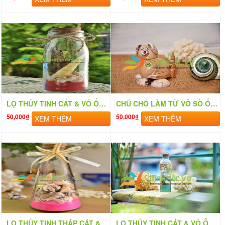
LỌ THỦY TINH CÁT & VỎ ỐC ĐỨNG (15×5) MB155_09
CHÚ CHÓ LÀM TỪ VỎ SÒ ỐC QLN_13
50,000₫
50,000₫
XEM THÊM
XEM THÊM
LỌ THỦY TINH THÁP CÁT & VỎ ỐC (20×6) LC206_07
LỌ THỦY TINH CÁT & VỎ ỐC ĐỨNG (20×6) LC206