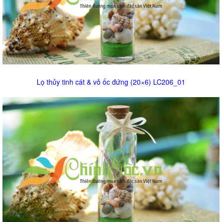
Lọ thủy tinh cát & vỏ ốc đứng (20×6) LC206_01