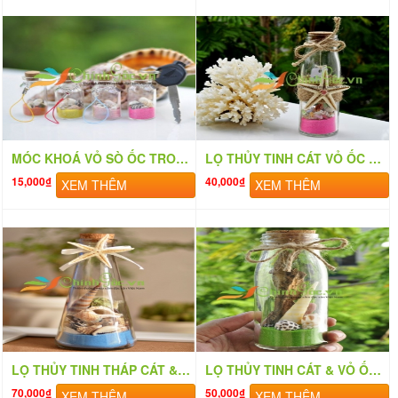
MÓC KHOÁ VỎ SÒ ỐC TRONG LỌ THỦY TINH 6×2 MK_01
LỌ THỦY TINH CÁT VỎ ỐC 15×5 MB155 (MESSAGE BOTTLE)
15,000₫
40,000₫
XEM THÊM
XEM THÊM
LỌ THỦY TINH THÁP CÁT & VỎ ỐC (20×6) LC206
LỌ THỦY TINH CÁT & VỎ ỐC ĐỨNG (15×5) MB155_08
70,000₫
50,000₫
XEM THÊM
XEM THÊM