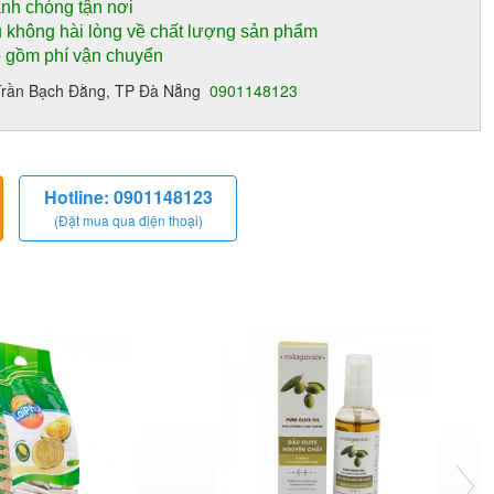
anh chóng tận nơi
 không hài lòng về chất lượng sản phẩm
o gồm phí vận chuyển
13 Trần Bạch Đằng, TP Đà Nẵng
0901148123
Hotline: 0901148123
(Đặt mua qua điện thoại)