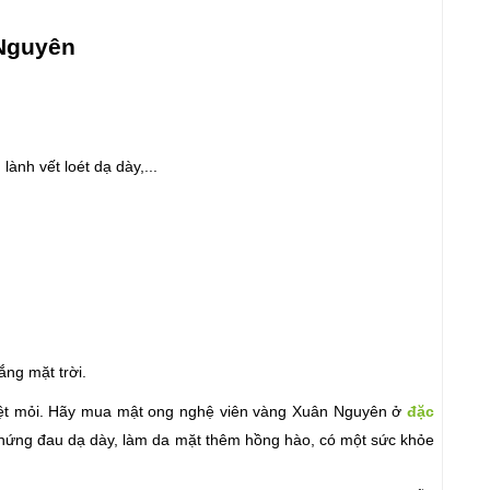
 Nguyên
ành vết loét dạ dày,...
ắng mặt trời.
ệt mỏi. Hãy mua mật 
ong nghệ viên vàng Xuân Nguyên ở 
đặc 
chứng đau dạ dày, làm da mặt thêm hồng hào, có một sức khỏe 