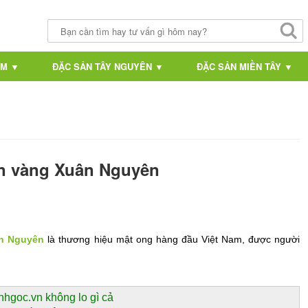
AM ▼
ĐẶC SẢN TÂY NGUYÊN ▼
ĐẶC SẢN MIỀN TÂY ▼
ên vàng Xuân Nguyên
ân Nguyên
 là thương hiệu mật ong hàng đầu Việt Nam, được người 
nhgoc.vn không lo gì cả