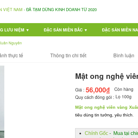
N VIỆT NAM
- ĐÃ TẠM DỪNG KINH DOANH TỪ 2020
G LƯU NIỆM ▼
ĐẶC SẢN MIỀN BẮC ▼
ĐẶC SẢN MIỀN N
 Xuân Nguyên
ảnh thực tế
Thông tin chi tiết
Bình luận
Mật ong nghệ vi
56,000₫
Còn hàng
Giá :
Lọ 100g
Quy cách đóng gói :
Mật ong nghệ viên vàng Xu
tiêu dùng tin tưởng, yêu thích.
Chính Gốc
- Mua tại chi