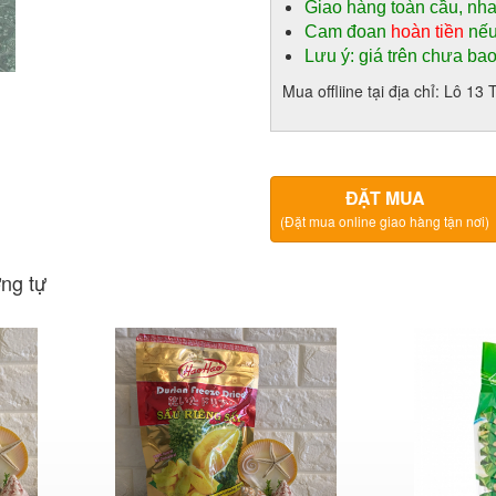
Giao hàng toàn cầu, nh
Cam đoan
hoàn tiền
nếu
Lưu ý: giá trên chưa ba
Mua offliine tại địa chỉ: Lô 
ĐẶT MUA
(Đặt mua online giao hàng tận nơi)
ng tự