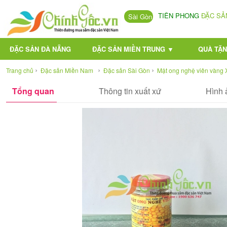
TIÊN PHONG
ĐẶC SẢ
Sài Gòn
ĐẶC SẢN ĐÀ NẴNG
ĐẶC SẢN MIỀN TRUNG ▼
QUÀ TẶN
›
›
›
Trang chủ
Đặc sản Miền Nam
Đặc sản Sài Gòn
Mật ong nghệ viên vàng
Tổng quan
Thông tin xuất xứ
Hình 