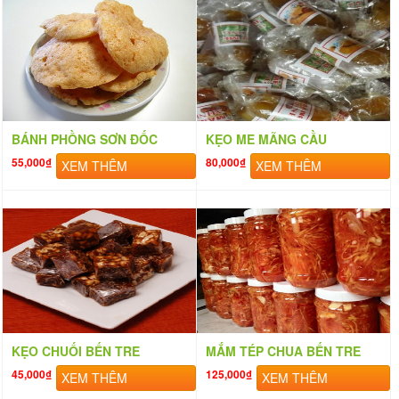
BÁNH PHỒNG SƠN ĐỐC
KẸO ME MÃNG CẦU
55,000₫
80,000₫
XEM THÊM
XEM THÊM
KẸO CHUỐI BẾN TRE
MẮM TÉP CHUA BẾN TRE
45,000₫
125,000₫
XEM THÊM
XEM THÊM