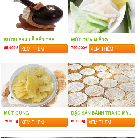
RƯỢU PHÚ LỄ BẾN TRE
MỨT DỪA MIẾNG
85,000₫
750,000₫
XEM THÊM
XEM THÊM
MỨT GỪNG
ĐẶC SẢN BÁNH TRÁNG MỸ LỒNG
75,000₫
60,000₫
XEM THÊM
XEM THÊM