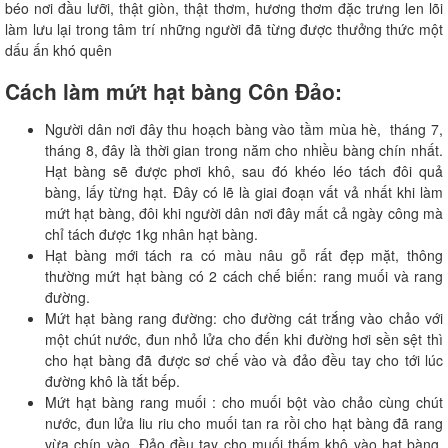
béo nơi đầu lưỡi, thật giòn, thật thơm, hương thơm đặc trưng len lõi
làm lưu lại trong tâm trí những người đã từng được thưởng thức một
dấu ấn khó quên
Cách làm mứt hạt bàng Côn Đảo:
Người dân nơi đây thu hoạch bàng vào tầm mùa hè, tháng 7,
tháng 8, đây là thời gian trong năm cho nhiều bàng chín nhất.
Hạt bàng sẽ được phơi khô, sau đó khéo léo tách đôi quả
bàng, lấy từng hạt. Đây có lẽ là giai đoạn vất vả nhất khi làm
mứt hạt bàng, đôi khi người dân nơi đây mất cả ngày công mà
chỉ tách được 1kg nhân hạt bàng.
Hạt bàng mới tách ra có màu nâu gỗ rất đẹp mặt, thông
thường mứt hạt bàng có 2 cách chế biến: rang muối và rang
đường.
Mứt hạt bàng rang đường: cho đường cát trắng vào chảo với
một chút nước, đun nhỏ lửa cho đến khi đường hơi sền sệt thì
cho hạt bàng đã được sơ chế vào và đảo đều tay cho tới lúc
đường khô là tắt bếp.
Mứt hạt bàng rang muối : cho muối bột vào chảo cùng chút
nước, đun lửa liu riu cho muối tan ra rồi cho hạt bàng đã rang
vừa chín vào. Đảo đều tay cho muối thấm khô vào hạt bàng.