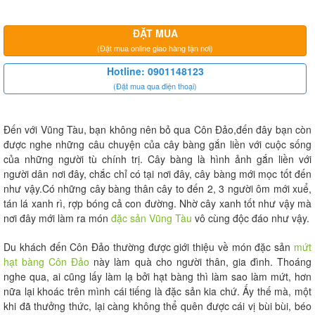
ĐẶT MUA
(Đặt mua online giao hàng tận nơi)
Hotline: 0901148123
(Đặt mua qua điện thoại)
Đến với Vũng Tàu, bạn không nên bỏ qua Côn Đảo,đến đây bạn còn
được nghe những câu chuyện của cây bàng gắn liền với cuộc sống
của những người tù chính trị. Cây bàng là hình ảnh gắn liền với
người dân nơi đây, chắc chỉ có tại nơi đây, cây bàng mới mọc tốt đến
như vậy.Có những cây bàng thân cây to đến 2, 3 người ôm mới xuể,
tán lá xanh rì, rợp bóng cả con đường. Nhờ cây xanh tốt như vậy mà
nơi đây mới làm ra món
đặc sản Vũng Tàu
vô cùng độc đáo như vậy.
Du khách đến Côn Đảo thường được giới thiệu về món đặc sản
mứt
hạt bàng Côn Đảo
này làm quà cho người thân, gia đình. Thoáng
nghe qua, ai cũng lấy làm lạ bởi hạt bàng thì làm sao làm mứt, hơn
nữa lại khoác trên mình cái tiếng là đặc sản kia chứ. Ấy thế mà, một
khi đã thưởng thức, lại càng không thể quên được cái vị bùi bùi, béo