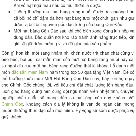
Khi vỏ hạt ngả màu nâu có mùi thơm là được.
Thông thường mứt hạt bang rang muối được ưa chuộng hơn
cả bởi nó chỉ đậm đà hơn hạt bàng tươi một chút, gần như giữ
được vị bùi bùi nguyên gốc đặc trưng của bàng Côn Đảo.
Mứt hạt bàng Côn Đảo sau khi chế biến xong đóng kín hộp và
dùng dần. Bảo quản nơi khô ráo tránh ánh nắng trực tiếp, kín
gió sẽ giữ được hương vị và độ giòn của sản phẩm
Còn gì hơn khi mỗi sáng nhâm nhi chén nước trà chan chát cùng vị
béo béo, bùi bùi, cái mằn mặn của mứt hạt bàng rang muối hay cái
sự ngọt dịu của mứt hạt bàng rang đường thật là không hổ danh một
món
đặc sản miền Nam
nằm trong top 50 quà tặng Việt Nam. Để có
thể thưởng thức món Mứt Hạt Bàng Côn Đảo này, hãy liên hệ ngay
cho Chính Gốc chúng tôi, với tiêu chí đặt chất lượng lên hàng đầu,
luôn giao hàng đúng hẹn cùng đội ngũ nhân viên nhiệt tình, chuyên
nghiệp chắc chắn sẽ mang đến sự hài lòng của quý khách. Với
Chính Gốc
, khoảng cách địa lý không là vấn đề ngăn cản mong
muốn thưởng thức đặc sản mọi miền. Hy vọng sẽ sớm được phục vụ
quý khách.