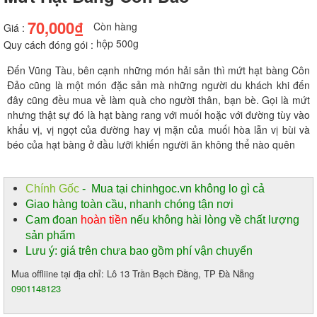
70,000₫
Còn hàng
Giá :
hộp 500g
Quy cách đóng gói :
Đến Vũng Tàu, bên cạnh những món hải sản thì mứt hạt bàng Côn
Đảo cũng là một món đặc sản mà những người du khách khi đến
đây cũng đều mua về làm quà cho người thân, bạn bè. Gọi là mứt
nhưng thật sự đó là hạt bàng rang với muối hoặc với đường tùy vào
khẩu vị, vị ngọt của đường hay vị mặn của muối hòa lẫn vị bùi và
béo của hạt bàng ở đầu lưỡi khiến người ăn không thể nào quên
Chính Gốc
- Mua tại chinhgoc.vn không lo gì cả
Giao hàng toàn cầu, nhanh chóng tận nơi
Cam đoan
hoàn tiền
nếu không hài lòng về chất lượng
sản phẩm
Lưu ý: giá trên chưa bao gồm phí vận chuyển
Mua offliine tại địa chỉ: Lô 13 Trần Bạch Đằng, TP Đà Nẵng
0901148123