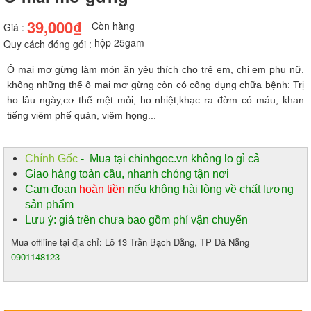
39,000₫
Còn hàng
Giá :
hộp 25gam
Quy cách đóng gói :
Ô mai mơ gừng làm món ăn yêu thích cho trẻ em, chị em phụ nữ.
không những thế ô mai mơ gừng còn có công dụng chữa bệnh: Trị
ho lâu ngày,cơ thể mệt mỏi, ho nhiệt,khạc ra đờm có máu, khan
tiếng viêm phế quản, viêm họng...
Chính Gốc
- Mua tại chinhgoc.vn không lo gì cả
Giao hàng toàn cầu, nhanh chóng tận nơi
Cam đoan
hoàn tiền
nếu không hài lòng về chất lượng
sản phẩm
Lưu ý: giá trên chưa bao gồm phí vận chuyển
Mua offliine tại địa chỉ: Lô 13 Trần Bạch Đằng, TP Đà Nẵng
0901148123