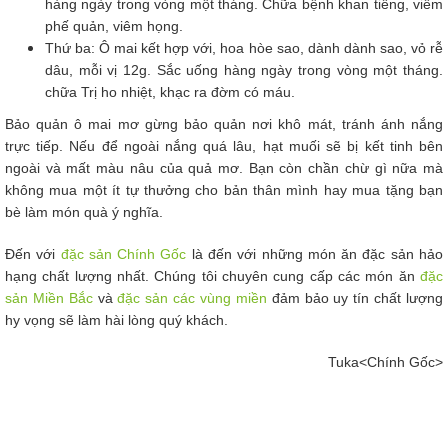
hàng ngày trong vòng một tháng. Chữa bệnh khan tiếng, viêm
phế quản, viêm họng.
Thứ ba: Ô mai kết hợp với, hoa hòe sao, dành dành sao, vỏ rễ
dâu, mỗi vị 12g. Sắc uống hàng ngày trong vòng một tháng.
chữa Trị ho nhiệt, khạc ra đờm có máu.
Bảo quản ô mai mơ gừng bảo quản nơi khô mát, tránh ánh nắng
trực tiếp. Nếu để ngoài nắng quá lâu, hạt muối sẽ bị kết tinh bên
ngoài và mất màu nâu của quả mơ.
Bạn còn chần chừ gì nữa mà
không mua một ít tự thưởng cho bản thân mình hay mua tặng bạn
bè làm món quà ý nghĩa.
Đến với
đặc sản Chính Gốc
là đến với những món ăn đặc sản hảo
hạng chất lượng nhất. Chúng tôi chuyên cung cấp các món ăn
đặc
sản Miền Bắc
và
đặc sản các vùng miền
đảm bảo uy tín chất lượng
hy vọng sẽ làm hài lòng quý khách.
Tuka<Chính Gốc>