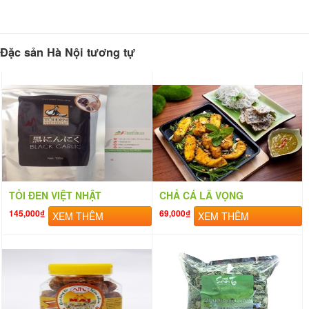
Đặc sản Hà Nội tương tự
TỎI ĐEN VIỆT NHẬT
CHẢ CÁ LÃ VỌNG
145,000₫
69,000₫
XEM THÊM
XEM THÊM