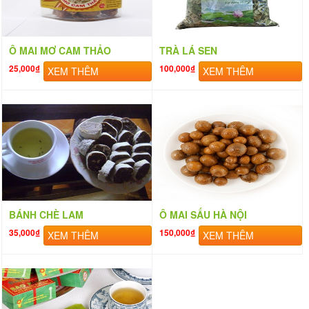
Ô MAI MƠ CAM THẢO
TRÀ LÁ SEN
25,000₫
100,000₫
XEM THÊM
XEM THÊM
BÁNH CHÈ LAM
Ô MAI SẤU HÀ NỘI
35,000₫
150,000₫
XEM THÊM
XEM THÊM