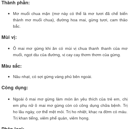
Thành phần:
Mơ muối chua mặn (mơ này có thể là mơ tươi đã chế biến
thành mơ muối chua), đường hoa mai, gừng tươi, cam thảo
bắc.
Mùi vị:
Ô mai mơ gừng khi ăn có mùi vị chua thanh thanh của mơ
muối, ngọt dịu của đường, vị cay cay thơm thơm của gừng.
Màu sắc:
Nâu nhạt, có sợi gừng vàng phủ bên ngoài.
Công dụng:
Ngoài ô mai mơ gừng làm món ăn yêu thích của trẻ em, chị
em phụ nữ ô mai mơ gừng còn có công dụng chữa bệnh. Trị
ho lâu ngày, cơ thể mệt mỏi. Trị ho nhiệt, khạc ra đờm có máu.
Trị khan tiếng, viêm phế quản, viêm họng.
Phân loại: