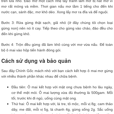
trên lửa nhỏ. Đảo mơ một cách nhẹ tay tránh làm mơ bị nát mơ vì
mơ rất mỏng và mềm. Thơi gian nấu mơ tầm 1 tiếng cho đến khi
nước cạn, sánh đặc, mơ khô dẻo. Xong lấy mơ ra đĩa và để nguội.
Bước 3: Rửa gừng thật sạch, giã nhỏ (ở đây chúng tôi chọn loại
gừng non) nên nó ít cay. Tiếp theo cho gừng vào chảo, đảo đều cho
đến khi gừng khô.
Bước 4: Trộn đều gừng đã làm khô cùng với mơ vừa nấu. Để toàn
bộ ô mai vào hộp tiến hành đóng gói.
Cách sử dụng và bảo quản
Sau đây Chính Gốc mách nhỏ với bạn cách kết hợp ô mai mơ gừng
với nhiều thành phần khác nhau để chữa bệnh.
Đầu tiên: Ô mai kết hợp với mật ong chưa bệnh ho lâu ngày,
cơ thể mệt mỏi. Ô mai lượng vừa đủ thường là 500gam. Mỗi
tối, trước khi đi ngủ, uống cùng mật ong.
Thứ hai: Ô mai kết hợp với, lá tre, tô mộc, mỗi vị 8g; cam thảo
dây, me đất, mỗi vị 5g, lá chanh 4g, gừng sống 2g. Sắc uống