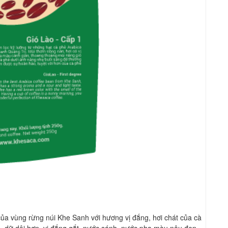
của vùng rừng núi Khe Sanh với hương vị đắng, hơi chát của cà
 dữ dội hơn, vị đắng gắt, nước sánh, nước pha màu nâu đen,