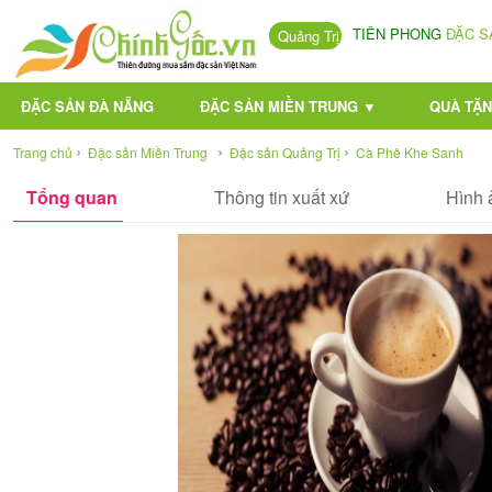
TIÊN PHONG
ĐẶC S
Quảng Trị
ĐẶC SẢN ĐÀ NẴNG
ĐẶC SẢN MIỀN TRUNG ▼
QUÀ TẶN
›
›
›
Trang chủ
Đặc sản Miền Trung
Đặc sản Quảng Trị
Cà Phê Khe Sanh
Tổng quan
Thông tin xuất xứ
Hình 