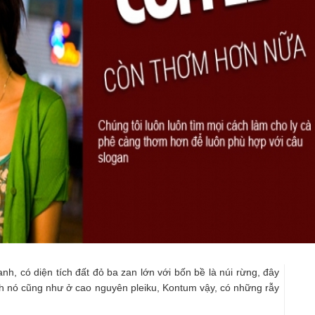
h, có diện tích đất đỏ ba zan lớn với bốn bề là núi rừng, đây
nh nó cũng như ở cao nguyên pleiku, Kontum vậy, có những rẫy