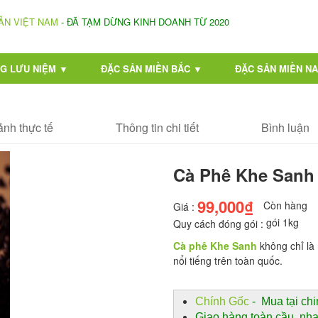
ẢN VIỆT NAM
- ĐÃ TẠM DỪNG KINH DOANH TỪ 2020
G LƯU NIỆM ▼
ĐẶC SẢN MIỀN BẮC ▼
ĐẶC SẢN MIỀN N
ảnh thực tế
Thông tin chi tiết
Bình luận
Cà Phê Khe Sanh
99,000₫
Còn hàng
Giá :
gói 1kg
Quy cách đóng gói :
Cà phê Khe Sanh
không chỉ là
nổi tiếng trên toàn quốc.
Chính Gốc
- Mua tại chi
Giao hàng toàn cầu, nh