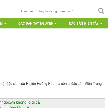
AM ▼
ĐẶC SẢN TÂY NGUYÊN ▼
ĐẶC SẢN MIỀN TÂY ▼
 một đặc sản của Huyện Hướng Hóa mà còn là đặc sản Miền Trung
nhgoc.vn không lo gì cả
anh chóng tận nơi