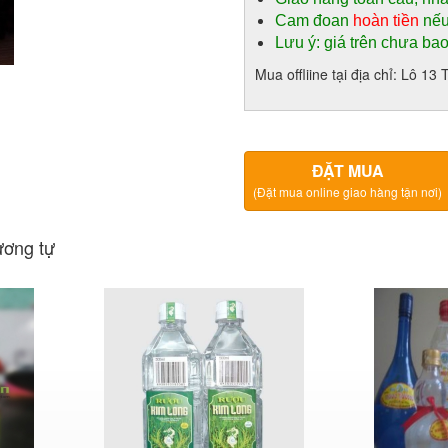
Cam đoan
hoàn tiền
nếu
Lưu ý: giá trên chưa ba
Mua offliine tại địa chỉ: Lô 
ĐẶT MUA
(Đặt mua online giao hàng tận nơi)
ương tự