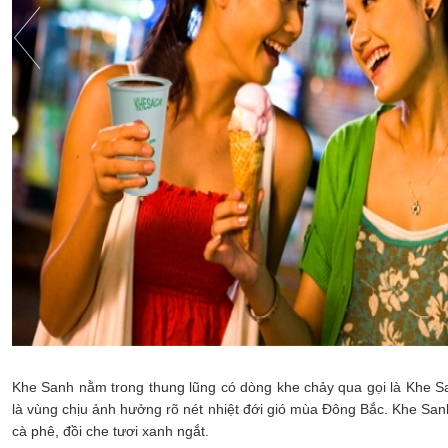
Khe Sanh nằm trong thung lũng có dòng khe chảy qua gọi là Khe San
là vùng chịu ảnh hưởng rõ nét nhiệt đới gió mùa Đông Bắc. Khe Sa
cà phê, đồi che tươi xanh ngắt.