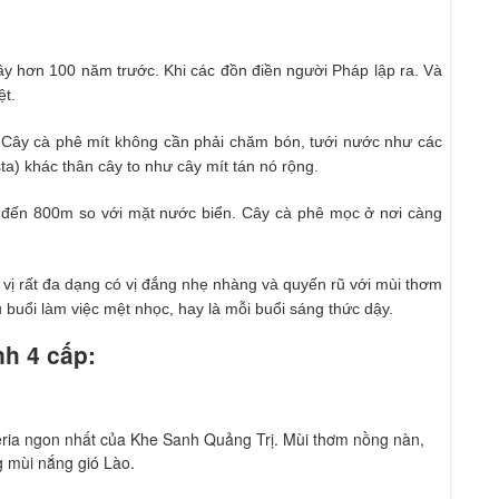
y hơn 100 năm trước. Khi các đồn điền người Pháp lập ra. Và
ệt.
. Cây cà phê mít không cần phải chăm bón, tưới nước như các
ta) khác thân cây to như cây mít tán nó rộng.
0 đến 800m so với mặt nước biển. Cây cà phê mọc ở nơi càng
vị rất đa dạng có vị đắng nhẹ nhàng và quyến rũ với mùi thơm
buổi làm việc mệt nhọc, hay là mỗi buổi sáng thức dậy.
h 4 cấp:
eria ngon nhất của Khe Sanh Quảng Trị. Mùi thơm nồng nàn,
g mùi nắng gió Lào.