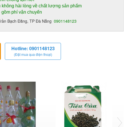
 không hài lòng về chất lượng sản phẩm
o gồm phí vận chuyển
13 Trần Bạch Đằng, TP Đà Nẵng
0901148123
Hotline: 0901148123
(Đặt mua qua điện thoại)