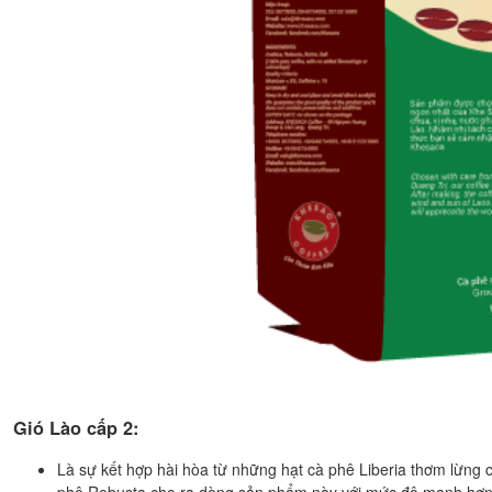
Gió Lào cấp 2:
Là sự kết hợp hài hòa từ những hạt cà phê Liberia thơm lừng 
phê Robusta cho ra dòng sản phẩm này với mức độ mạnh hơn,