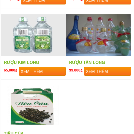
RƯỢU KIM LONG
RƯỢU TÂN LONG
65,000₫
39,000₫
XEM THÊM
XEM THÊM
TIÊU CÙA