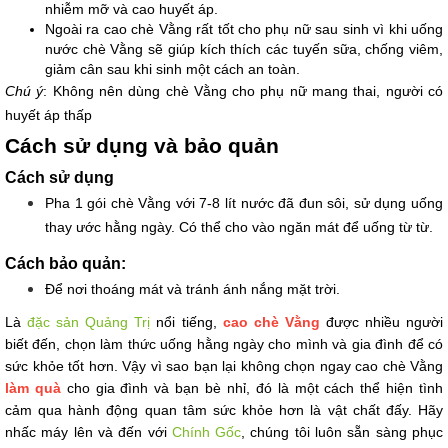
nhiễm mỡ và cao huyết áp.
Ngoài ra cao chè Vằng rất tốt cho phụ nữ sau sinh vì khi uống 
nước chè Vằng sẽ giúp kích thích các tuyến sữa, chống viêm, 
giảm cân sau khi sinh một cách an toàn.
Chú ý
: Không nên dùng chè Vằng cho phụ nữ mang thai, người có 
huyết áp thấp
Cách sử dụng và bảo quản
Cách sử dụng
Pha 1 gói chè Vằng với 7-8 lít nước đã đun sôi, sử dụng uống 
thay ước hằng ngày. Có thể cho vào ngăn mát để uống từ từ.
Cách bảo quản:
Để nơi thoáng mát và tránh ánh nắng mặt trời.
Là 
đặc sản Quảng Trị
 nổi tiếng, 
cao chè Vằng
 được nhiều người 
biết đến, chọn làm thức uống hằng ngày cho mình và gia đình để có 
sức khỏe tốt hơn. Vậy vì sao bạn lại không chọn ngay cao chè Vằng 
làm quà
 cho gia đình và bạn bè nhỉ, đó là một cách thể hiện tình 
cảm qua hành động quan tâm sức khỏe hơn là vật chất đấy. Hãy 
nhấc máy lên và đến với 
Chính Gốc
, chúng tôi luôn sẵn sàng phục 