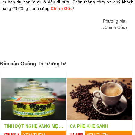
vụ bạn dù bạn là ai, ở đâu đi nữa. Chân thành cảm ơn quý khách 
hàng đã đồng hành cùng 
Chính Gốc
!
Phương Mai
<Chính Gốc>
Đặc sản Quảng Trị tương tự
TINH BỘT NGHỆ VÀNG MẸ NGUYỆT
CÀ PHÊ KHE SANH
250,000₫
99,000₫
XEM THÊM
XEM THÊM