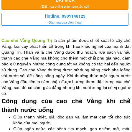
ĐẶT MUA
(Đặt mua online giao hàng tận nơi)
Hotline: 0901148123
(Đặt mua qua điện thoại)
Cao chè Vằng Quảng Trị
 là sản phẩm được chiết xuất từ cây chè 
Vằng, loại cây phát triển tốt trong khí hậu khắc nghiệt của mảnh đất 
Quảng Trị. Thân và lá chè Vằng được thu hoạch, rửa sạch và nấu 
thành cao chè Vằng mà không cho thêm một chất phụ gia nào, đảm 
bảo giữ nguyên những công dụng tốt và không có tác hại đến người 
sử dụng. Cao chè Vằng thường được sử dụng bằng cách pha loãng 
với nước sôi để uống hằng ngày. Khi thưởng thức một ngụm nước 
chè Vằng đầu tiên ta cảm nhận được hương thơm đặc trưng của chè 
Vằng, sau đó có cảm giác đắng nhưng khi nuốt xong lại có vị ngọt ở 
cổ.
Công dụng của cao chè Vằng khi chế 
thành nước uống
Giúp thanh nhiệt, giải độc gan và làm mát gan tốt cho sức 
khỏe của mọi người.
Giúp ngăn ngừa các bệnh tim mạch, gan nhiễm mỡ, máu 