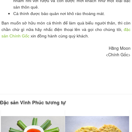
nhâm nhi với rượu và còn được mời khách như một loại đặc
sản thôn quê.
Cá thính được bảo quản nơi khô ráo thoáng mát.
​Bạn muốn sở hữu món cá thính để làm quà biếu người thân, thì còn
chần chừ gì nữa hãy nhấc điện thoại lên và gọi cho chúng tôi,
đặc
sản Chính Gốc
xin đồng hành cùng quý khách.
​Hằng Moon
<Chính Gốc>
Đặc sản Vĩnh Phúc tương tự