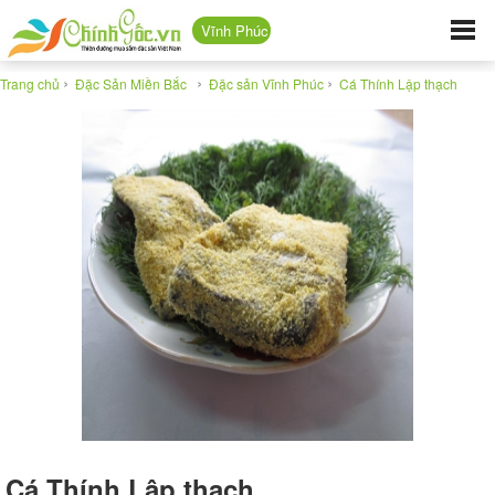
Vĩnh Phúc
›
›
›
Trang chủ
Đặc Sản Miền Bắc
Đặc sản Vĩnh Phúc
Cá Thính Lập thạch
Cá Thính Lập thạch