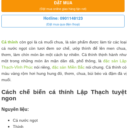
ĐẶT MUA
(Đặt mua online giao hàng tận nơi)
Hotline: 0901148123
(Đặt mua qua điện thoại)
Cá thính
còn gọi là cá muối chua, là sản phẩm được làm từ các loại
cá nước ngọt còn tươi đem sơ chế, ướp thính để lên men chua,
thơm, làm chín món ăn một cách tự nhiên. Cá thính thịnh hành như
một trong những món ăn mặn dân dã, phổ thông, là
đặc sản Lập
Thạch-Vĩnh Phúc
nói riêng,
đặc sản Miền Bắc
nói chung. Cá thính có
màu vàng rộm hơi hung hung đỏ, thơm, chua, bùi béo và đậm đà vị
muối.
Cách chế biến cá thính Lập Thạch tuyệt
ngon
Nguyên liệu:
Cá nước ngọt
Thính