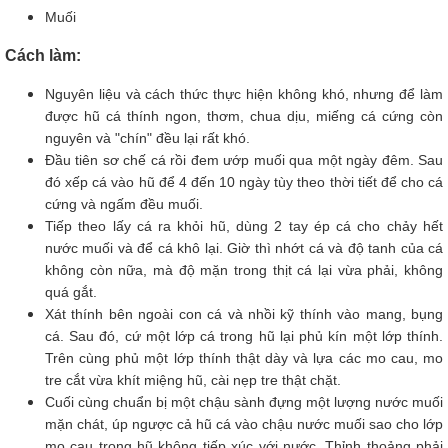
Muối
Cách làm:
Nguyên liệu và cách thức thực hiện không khó, nhưng để làm
được hũ cá thính ngon, thơm, chua dịu, miếng cá cứng còn
nguyên và "chín" đều lại rất khó.
Đầu tiên sơ chế cá rồi đem ướp muối qua một ngày đêm. Sau
đó xếp cá vào hũ để 4 đến 10 ngày tùy theo thời tiết để cho cá
cứng và ngấm đều muối.
Tiếp theo lấy cá ra khỏi hũ, dùng 2 tay ép cá cho chảy hết
nước muối và để cá khô lại. Giờ thì nhớt cá và độ tanh của cá
không còn nữa, mà độ mặn trong thịt cá lại vừa phải, không
quá gắt.
Xát thính bên ngoài con cá và nhồi kỹ thính vào mang, bụng
cá. Sau đó, cứ một lớp cá trong hũ lại phủ kín một lớp thính.
Trên cùng phủ một lớp thính thật dày và lựa các mo cau, mo
tre cắt vừa khít miệng hũ, cài nẹp tre thật chặt.
Cuối cùng chuẩn bị một chậu sành đựng một lượng nước muối
mặn chát, úp ngược cả hũ cá vào chậu nước muối sao cho lớp
mo cau trong hũ không tiếp xúc với nước. Thỉnh thoảng phải