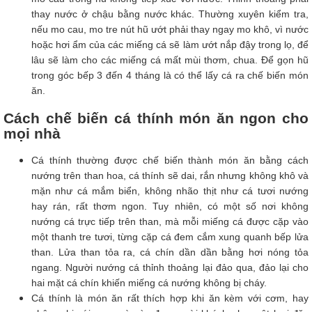
thay nước ở chậu bằng nước khác. Thường xuyên kiểm tra,
nếu mo cau, mo tre nút hũ ướt phải thay ngay mo khô, vì nước
hoặc hơi ẩm của các miếng cá sẽ làm ướt nắp đậy trong lọ, để
lâu sẽ làm cho các miếng cá mất mùi thơm, chua. Để gọn hũ
trong góc bếp 3 đến 4 tháng là có thể lấy cá ra chế biến món
ăn.
Cách chế biến cá thính món ăn ngon cho
mọi nhà
Cá thính thường được chế biến thành món ăn bằng cách
nướng trên than hoa, cá thính sẽ dai, rắn nhưng không khô và
mặn như cá mắm biển, không nhão thịt như cá tươi nướng
hay rán, rất thơm ngon. Tuy nhiên, có một số nơi không
nướng cá trực tiếp trên than, mà mỗi miếng cá được cặp vào
một thanh tre tươi, từng cặp cá đem cắm xung quanh bếp lửa
than. Lửa than tỏa ra, cá chín dần dần bằng hơi nóng tỏa
ngang. Người nướng cá thỉnh thoảng lại đảo qua, đảo lại cho
hai mặt cá chín khiến miếng cá nướng không bị cháy.
Cá thính là món ăn rất thích hợp khi ăn kèm với cơm, hay