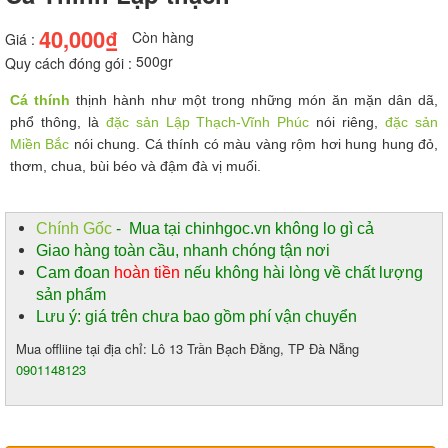
40,000₫
Còn hàng
Giá :
500gr
Quy cách đóng gói :
Cá thính
thịnh hành như một trong những món ăn mặn dân dã,
phổ thông, là
đặc sản Lập Thạch-Vĩnh Phúc
nói riêng,
đặc sản
Miền Bắc
nói chung. Cá thính có màu vàng rộm hơi hung hung đỏ,
thơm, chua, bùi béo và đậm đà vị muối.
Chính Gốc
- Mua tại chinhgoc.vn không lo gì cả
Giao hàng toàn cầu, nhanh chóng tận nơi
Cam đoan
hoàn tiền
nếu không hài lòng về chất lượng
sản phẩm
Lưu ý: giá trên chưa bao gồm phí vận chuyển
Mua offliine tại địa chỉ: Lô 13 Trần Bạch Đằng, TP Đà Nẵng
0901148123