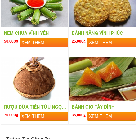
NEM CHUA VĨNH YÊN
BÁNH NẲNG VĨNH PHÚC
50,000₫
25,000₫
XEM THÊM
XEM THÊM
RƯỢU DỪA TIÊN TỬU NGỌC HOA
BÁNH GIO TÂY ĐÌNH
70,000₫
35,000₫
XEM THÊM
XEM THÊM