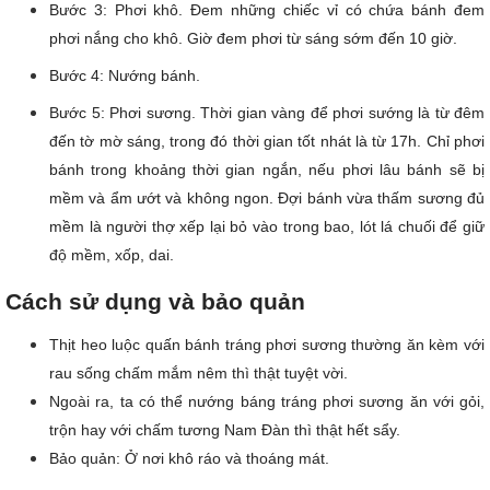
Bước 3: Phơi khô.
Đem những chiếc vỉ có chứa bánh đem 
phơi nắng cho khô. Giờ đem phơi từ sáng sớm đến 10 giờ.
Bước 4: Nướng bánh
.
Bước 5: Phơi sương
.
Thời gian vàng để phơi sướng là từ đêm 
đến tờ mờ sáng, trong đó thời gian tốt nhát là từ 17h.
Chỉ phơi 
bánh trong khoảng thời gian ngắn, nếu phơi lâu bánh sẽ bị 
mềm và ẩm ướt và không ngon. Đợi bánh vừa thấm sương đủ 
mềm là người thợ xếp lại bỏ vào trong bao, lót lá chuối để giữ 
độ mềm, xốp, dai.
Cách sử dụng và bảo quản
Thịt heo luộc quấn bánh tráng phơi sương thường ăn kèm với 
rau sống chấm mắm nêm thì thật tuyệt vời.
Ngoài ra, ta có thể nướng báng tráng phơi sương ăn với gỏi, 
trộn hay với chấm tương Nam Đàn thì thật hết sẩy.
Bảo quản: Ở nơi khô ráo và thoáng mát.