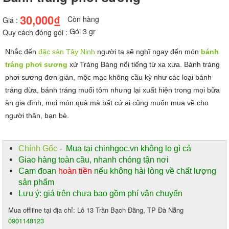
30,000₫
Còn hàng
Giá :
Gói 3 gr
Quy cách đóng gói :
Nhắc đến 
đặc sản Tây Ninh
 người ta sẽ nghĩ ngay đến món 
bánh 
tráng phơi sương
xứ Trảng Bàng nổi tiếng từ xa xưa. Bánh tráng 
phơi sương đơn giản, mộc mạc không cầu kỳ như các loại bánh 
tráng dừa, bánh tráng muối tôm nhưng lại xuất hiện trong mọi bữa 
ăn gia đình, mọi món quà mà bất cứ ai cũng muốn mua về cho 
người thân, bạn bè.
Chính Gốc
- Mua tại chinhgoc.vn không lo gì cả
Giao hàng toàn cầu, nhanh chóng tận nơi
Cam đoan
hoàn tiền
nếu không hài lòng về chất lượng
sản phẩm
Lưu ý: giá trên chưa bao gồm phí vận chuyển
Mua offliine tại địa chỉ: Lô 13 Trần Bạch Đằng, TP Đà Nẵng
0901148123