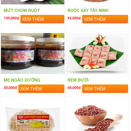
MỨT CHÙM RUỘT
RUỐC SẤY TÂY NINH
130,000₫
42,000₫
XEM THÊM
XEM THÊM
ME NGÀO ĐƯỜNG
NEM BƯỞI
30,000₫
50,000₫
XEM THÊM
XEM THÊM