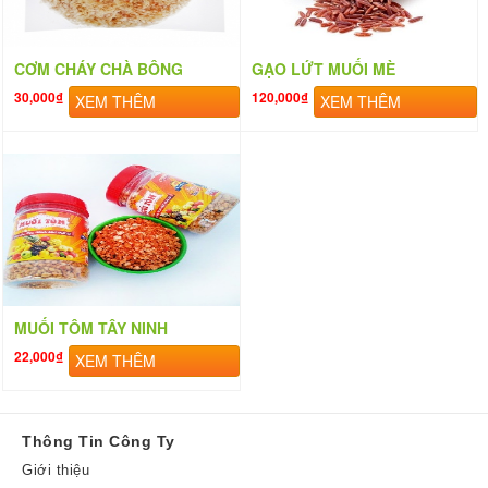
CƠM CHÁY CHÀ BÔNG
GẠO LỨT MUỐI MÈ
30,000₫
120,000₫
XEM THÊM
XEM THÊM
MUỐI TÔM TÂY NINH
22,000₫
XEM THÊM
Thông Tin Công Ty
Giới thiệu