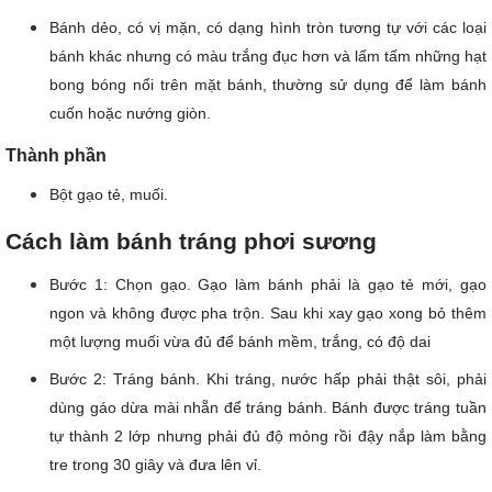
Bánh dẻo, có vị mặn, có dạng hình tròn tương tự với các loại 
bánh khác nhưng có màu trắng đục hơn và lấm tấm những hạt 
bong bóng nổi trên mặt bánh, thường sử dụng để làm bánh 
cuốn hoặc nướng giòn.
Thành phần
Bột gạo tẻ, muối.
Cách làm bánh tráng phơi sương
Bước 1: Chọn gạo. 
Gạo làm bánh phải là gạo tẻ mới, gạo 
ngon và không được pha trộn. Sau khi xay gạo xong bỏ thêm 
một lượng muối vừa đủ để bánh mềm, trắng, có độ dai
Bước 2: Tráng bánh. 
Khi tráng, 
nước hấp phải thật sôi, phải 
dùng gáo dừa mài nhẵn để tráng bánh. Bánh được tráng tuần 
tự thành 2 lớp nhưng phải đủ độ mỏng rồi đậy nắp làm bằng 
tre trong 30 giây và đưa lên vỉ. 