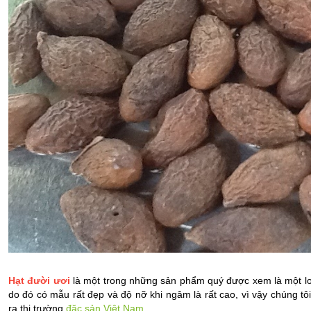
Hạt đười ươi
là một trong những sản phẩm quý được xem là một l
do đó có mẫu rất đẹp và độ nỡ khi ngâm là rất cao, vì vậy chúng tôi
ra thị trường
đặc sản Việt Nam
.