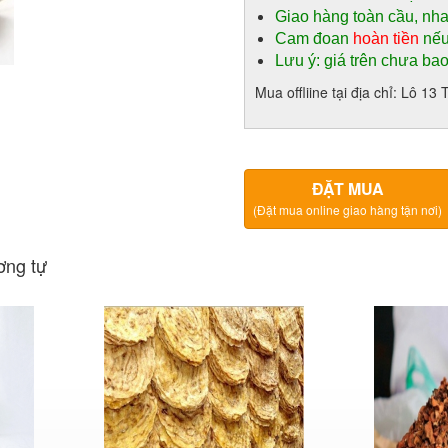
Giao hàng toàn cầu, nh
Cam đoan
hoàn tiền
nếu
Lưu ý: giá trên chưa ba
Mua offliine tại địa chỉ: Lô 
ĐẶT MUA
(Đặt mua online giao hàng tận nơi)
ơng tự