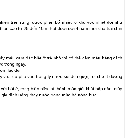
nhiên trên rừng, được phân bố nhiều ở khu vực nhiệt đới như 
 thân cao từ 25 đến 40m. Hạt đười ươi 4 năm mới cho trái chín 
.
ảy máu cam đặc biệt ở trẻ nhỏ thì có thể cầm máu bằng cách 
c trong ngày.
ớm lúc đói.
y vừa đủ pha vào trong ly nước sôi để nguội, rồi cho ít đường 
ới hột é, rong biển nữa thì thành món giải khát hấp dẫn, giúp 
ng gia đình uống thay nước trong mùa hè nóng bức.