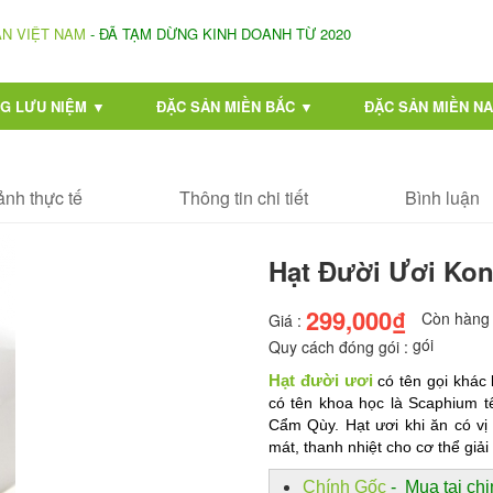
ẢN VIỆT NAM
- ĐÃ TẠM DỪNG KINH DOANH TỪ 2020
G LƯU NIỆM ▼
ĐẶC SẢN MIỀN BẮC ▼
ĐẶC SẢN MIỀN N
ảnh thực tế
Thông tin chi tiết
Bình luận
Hạt Đười Ươi Ko
299,000₫
Còn hàng
Giá :
gói
Quy cách đóng gói :
Hạt đười ươi
có tên gọi khác 
có tên khoa học là Scaphium tê
Cẩm Qùy. Hạt ươi khi ăn có vị 
mát, thanh nhiệt cho cơ thể giải
Chính Gốc
- Mua tại chi