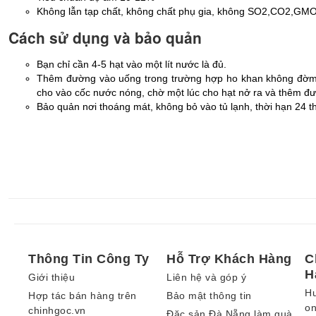
Không lẫn tạp chất, không chất phụ gia, không SO2,CO2,GM
Cách sử dụng và bảo quản
Bạn chỉ cần 4-5 hạt vào một lít nước là đủ.
Thêm đường vào uống trong trường hợp ho khan không đờm, 
cho vào cốc nước nóng, chờ một lúc cho hạt nở ra và thêm đư
Bảo quản nơi thoáng mát, không bỏ vào tủ lạnh, thời hạn 24 t
Thông Tin Công Ty
Hỗ Trợ Khách Hàng
C
H
Giới thiệu
Liên hệ và góp ý
H
Hợp tác bán hàng trên
Bảo mật thông tin
on
chinhgoc.vn
Đặc sản Đà Nẵng làm quà