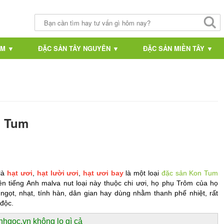
AM ▼
ĐẶC SẢN TÂY NGUYÊN ▼
ĐẶC SẢN MIỀN TÂY ▼
n Tum
là 
hạt ươi
, 
hạt lười ươi
, 
hạt ươi bay
 là một loại 
đặc sản Kon Tum
n tiếng Anh malva nut loại này thuộc chi ươi, họ phụ Trôm của họ 
ngọt, nhạt, tính hàn, dân gian hay dùng nhằm thanh phế nhiệt, rất 
 độc.
nhgoc.vn không lo gì cả