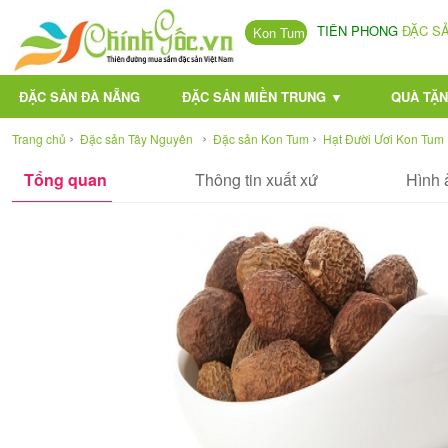
TIÊN PHONG
ĐẶC S
Kon Tum
ĐẶC SẢN ĐÀ NẴNG
ĐẶC SẢN MIỀN TRUNG ▼
QUÀ TẶN
›
›
›
Trang chủ
Đặc sản Tây Nguyên
Đặc sản Kon Tum
Hạt Đười Ươi Kon Tum
Tổng quan
Thông tin xuất xứ
Hình 