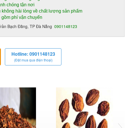
anh chóng tận nơi
 không hài lòng về chất lượng sản phẩm
o gồm phí vận chuyển
13 Trần Bạch Đằng, TP Đà Nẵng
0901148123
Hotline: 0901148123
(Đặt mua qua điện thoại)