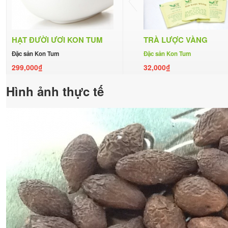
HẠT ĐƯỜI ƯƠI KON TUM
TRÀ LƯỢC VÀNG
Đặc sản Kon Tum
Đặc sản Kon Tum
299,000₫
32,000₫
Hình ảnh thực tế