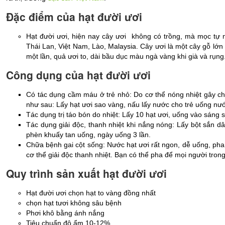
Đặc điểm của hạt đười ươi
Hạt đười ươi, hiện nay cây ươi  không có trồng, mà mọc tự 
Thái Lan, Việt Nam, Lào, Malaysia. Cây ươi là một cây gỗ lớn
một lần, quả ươi to, dài bầu dục màu ngà vàng khi già và rụng
Công dụng của hạt đười ươi
Có tác dụng cầm máu ở trẻ nhỏ: Do cơ thể nóng nhiệt gây ch
như sau: Lấy hạt ươi sao vàng, nấu lấy nước cho trẻ uống nướ
Tác dụng trị táo bón do nhiệt: Lấy 10 hạt ươi, uống vào sáng s
Tác dụng giải độc, thanh nhiệt khi nắng nóng: Lấy bột sắn dâ
phèn khuấy tan uống, ngày uống 3 lần.
Chữa bệnh gai cột sống: Nước hạt ươi rất ngon, dễ uống, pha v
cơ thể giải độc thanh nhiệt. Bạn có thể pha để mọi người tro
Quy trình sản xuất hạt đười ươi
Hạt đười ươi chọn hạt to vàng đồng nhất
chọn hạt tươi không sâu bệnh
Phơi khô bằng ánh nắng
Tiêu chuẩn độ ẩm 10-12%