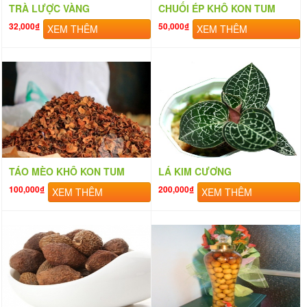
TRÀ LƯỢC VÀNG
CHUỐI ÉP KHÔ KON TUM
32,000₫
50,000₫
XEM THÊM
XEM THÊM
TÁO MÈO KHÔ KON TUM
LÁ KIM CƯƠNG
100,000₫
200,000₫
XEM THÊM
XEM THÊM