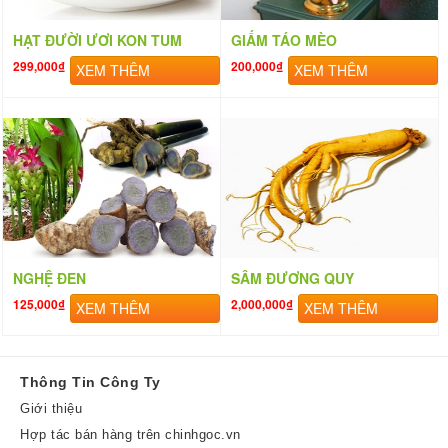
HẠT ĐƯỜI ƯƠI KON TUM
GIẤM TÁO MÈO
299,000₫
200,000₫
XEM THÊM
XEM THÊM
NGHỆ ĐEN
SÂM ĐƯƠNG QUY
125,000₫
2,000,000₫
XEM THÊM
XEM THÊM
Thông Tin Công Ty
Giới thiệu
Hợp tác bán hàng trên chinhgoc.vn