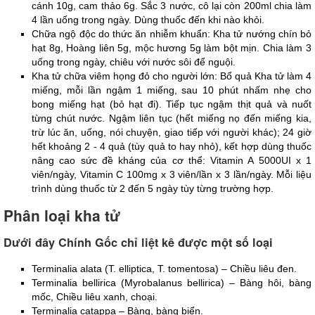
cánh 10g, cam thảo 6g. Sắc 3 nước, cô lại còn 200ml chia làm 
4 lần uống trong ngày. Dùng thuốc đến khi nào khỏi.
Chữa ngộ độc do thức ăn nhiễm khuẩn: Kha tử nướng chín bỏ 
hạt 8g, Hoàng liên 5g, mộc hương 5g làm bột mịn. Chia làm 3 
uống trong ngày, chiêu với nước sôi để nguội.
Kha tử chữa viêm họng đỏ cho người lớn: Bổ quả Kha tử làm 4 
miếng, mỗi lần ngậm 1 miếng, sau 10 phút nhấm nhẹ cho 
bong miếng hạt (bỏ hạt đi). Tiếp tục ngậm thịt quả và nuốt 
từng chút nước. Ngậm liên tục (hết miếng nọ đến miếng kia, 
trừ lúc ăn, uống, nói chuyện, giao tiếp với người khác); 24 giờ 
hết khoảng 2 - 4 quả (tùy quả to hay nhỏ), kết hợp dùng thuốc 
nâng cao sức đề kháng của cơ thể: Vitamin A 5000UI x 1 
viên/ngày, Vitamin C 100mg x 3 viên/lần x 3 lần/ngày. Mỗi liệu 
trình dùng thuốc từ 2 đến 5 ngày tùy từng trường hợp.
Phân loại kha tử
Dưới đây Chính Gốc chỉ liệt kê được một số loại
Terminalia alata (T. elliptica, T. tomentosa) – Chiều liêu đen.
Terminalia bellirica (Myrobalanus bellirica) – Bàng hôi, bàng 
mốc, Chiều liêu xanh, choại.
Terminalia catappa – Bàng, bàng biển.