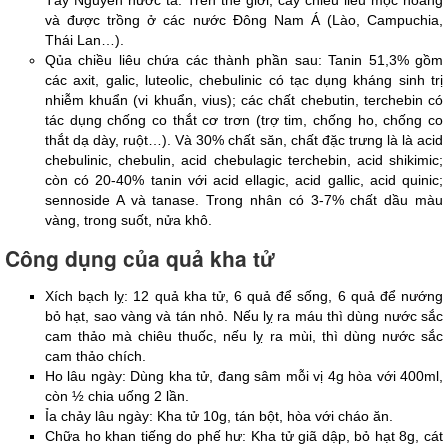
Tây Nguyên nước ta. Trên thế giới, cây chiều liêu mọc hoang 
và được trồng ở các nước Đông Nam Á (Lào, Campuchia, 
Thái Lan…).
Qủa chiều liêu chứa các thành phần sau: Tanin 51,3% gồm 
các axit, galic, luteolic, chebulinic có tạc dụng kháng sinh trị 
nhiễm khuẩn (vi khuẩn, vius); các chất chebutin, terchebin có 
tác dụng chống co thắt cơ trơn (trợ tim, chống ho, chống co 
thắt dạ dày, ruột…). Và 30% chất săn, chất đặc trưng là là acid 
chebulinic, chebulin, acid chebulagic terchebin, acid shikimic; 
còn có 20-40% tanin với acid ellagic, acid gallic, acid quinic; 
sennoside A và tanase. Trong nhân có 3-7% chất dầu màu 
vàng, trong suốt, nửa khô.
Công dụng của quả kha tử
Xích bạch lỵ: 12 quả kha tử, 6 quả để sống, 6 quả để nướng 
bỏ hạt, sao vàng và tán nhỏ. Nếu lỵ ra máu thì dùng nước sắc 
cam thảo mà chiêu thuốc, nếu lỵ ra mùi, thì dùng nước sắc 
cam thảo chích.
Ho lâu ngày: Dùng kha tử, đang sâm mỗi vị 4g hòa với 400ml, 
còn ½ chia uống 2 lần.
Ỉa chảy lâu ngày: Kha tử 10g, tán bột, hòa với cháo ăn.
Chữa ho khan tiếng do phế hư: Kha tử giã dập, bỏ hạt 8g, cát 