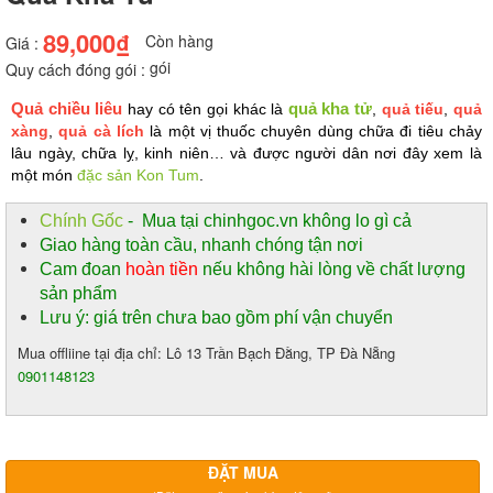
89,000₫
Còn hàng
Giá :
gói
Quy cách đóng gói :
Quả chiều liêu
hay có tên gọi khác là
quả kha tử
, 
quả tiếu
, 
quả 
xàng
, 
quả cà lích
 là một vị thuốc chuyên dùng chữa đi tiêu chảy 
lâu ngày, chữa lỵ, kinh niên… và được người dân nơi đây xem là 
một món 
đặc sản Kon Tum
.
Chính Gốc
- Mua tại chinhgoc.vn không lo gì cả
Giao hàng toàn cầu, nhanh chóng tận nơi
Cam đoan
hoàn tiền
nếu không hài lòng về chất lượng
sản phẩm
Lưu ý: giá trên chưa bao gồm phí vận chuyển
Mua offliine tại địa chỉ: Lô 13 Trần Bạch Đằng, TP Đà Nẵng
0901148123
ĐẶT MUA