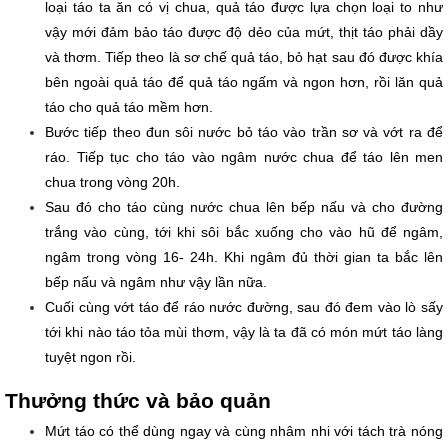
loại táo ta ăn có vị chua, quả táo được lựa chọn loại to như 
vậy mới đảm bảo táo được độ dẻo của mứt, thịt táo phải dầy 
và thơm. Tiếp theo là sơ chế quả táo, bỏ hạt sau đó được khía 
bên ngoài quả táo để quả táo ngấm và ngon hơn, rồi lăn quả 
táo cho quả táo mềm hơn.
Bước tiếp theo đun sôi nước bỏ táo vào trần sơ và vớt ra để 
ráo. Tiếp tục cho táo vào ngâm nước chua để táo lên men 
chua trong vòng 20h.
Sau đó cho táo cùng nước chua lên bếp nấu và cho đường 
trắng vào cùng, tới khi sôi bắc xuống cho vào hũ để ngâm, 
ngâm trong vòng 16- 24h. Khi ngâm đủ thời gian ta bắc lên 
bếp nấu và ngâm như vậy lần nữa.
Cuối cùng vớt táo để ráo nước đường, sau đó đem vào lò sấy 
tới khi nào táo tỏa mùi thơm, vậy là ta đã có món mứt táo làng 
tuyệt ngon rồi.
Thưởng thức và bảo quản
Mứt táo có thể dùng ngay và cùng nhâm nhi với tách trà nóng 