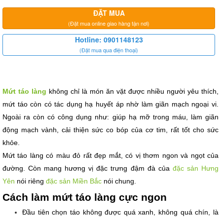
ĐẶT MUA
(Đặt mua online giao hàng tận nơi)
Hotline: 0901148123
(Đặt mua qua điện thoại)
Mứt táo làng
không chỉ là món ăn vặt được nhiều người yêu thích, 
mứt táo còn có tác dụng hạ huyết áp nhờ làm giãn mạch ngoại vi. 
Ngoài ra còn có công dụng như: giúp hạ mỡ trong máu, làm giãn 
động mạch vành, cải thiện sức co bóp của cơ tim, rất tốt cho sức 
khỏe.
Mứt táo làng có màu đỏ rất đẹp mắt, có vị thơm ngon và ngọt của 
đường. Còn mang hương vị đặc trưng đậm đà của
đặc sản Hưng 
Yên
 nói riêng
đặc sản Miền Bắc
 nói chung.
Cách làm mứt táo làng cực ngon
Đầu tiên chọn táo không được quá xanh, không quá chín, là 