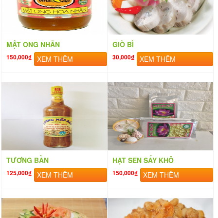
MẬT ONG NHÃN
GIÒ BÌ
150,000₫
30,000₫
XEM THÊM
XEM THÊM
TƯƠNG BẦN
HẠT SEN SẤY KHÔ
125,000₫
150,000₫
XEM THÊM
XEM THÊM