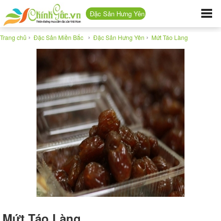
Đặc Sản Hưng Yên
›
›
›
Trang chủ
Đặc Sản Miền Bắc
Đặc Sản Hưng Yên
Mứt Táo Làng
Mứt Táo Làng