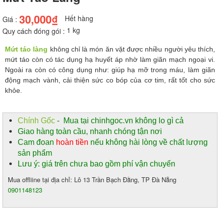
30,000₫
Hết hàng
Giá :
1 kg
Quy cách đóng gói :
Mứt táo làng
 không chỉ là món ăn vặt được nhiều người yêu thích, 
mứt 
táo còn có tác dụng hạ huyết áp nhờ làm giãn mạch ngoại vi. 
Ngoài ra còn có
 công dụng như: giúp hạ mỡ trong máu, làm giãn 
động mạch vành, cải thiện sức co bóp của cơ tim, rất tốt cho sức 
khỏe.
Chính Gốc
- Mua tại chinhgoc.vn không lo gì cả
Giao hàng toàn cầu, nhanh chóng tận nơi
Cam đoan
hoàn tiền
nếu không hài lòng về chất lượng
sản phẩm
Lưu ý: giá trên chưa bao gồm phí vận chuyển
Mua offliine tại địa chỉ: Lô 13 Trần Bạch Đằng, TP Đà Nẵng
0901148123