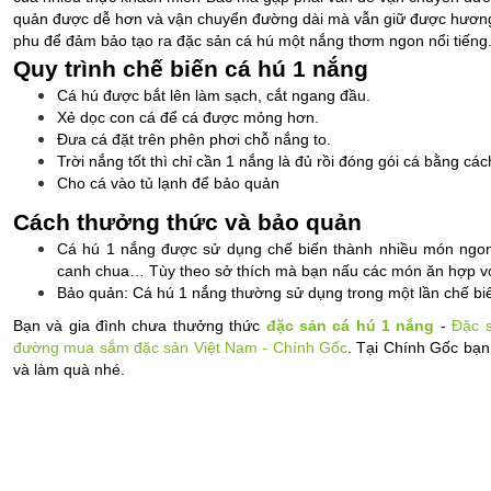
quản được dễ hơn và vận chuyển đường dài mà vẫn giữ được hương v
phu để đảm bảo tạo ra đặc sản cá hú một nắng thơm ngon nổi tiếng
Quy trình chế biến cá hú 1 nắng
Cá hú được bắt lên làm sạch, cắt ngang đầu.
Xẻ dọc con cá để cá được mỏng hơn.
Đưa cá đặt trên phên phơi chỗ nắng to.
Trời nắng tốt thì chỉ cần 1 nắng là đủ rồi đóng gói cá bằng cá
Cho cá vào tủ lạnh để bảo quản
Cách thưởng thức và bảo quản 
Cá hú 1 nắng được sử dụng chế biến thành nhiều món ngon
canh chua… Tùy theo sở thích mà bạn nấu các món ăn hợp vớ
Bảo quản: Cá hú 1 nắng thường sử dụng trong một lần chế biế
Bạn và gia đình chưa thưởng thức 
đặc sản cá hú 1 nắng
 - 
Đặc 
đường mua sắm đặc sản Việt Nam - Chính Gốc
. Tại Chính Gốc bạn
và làm quà nhé.