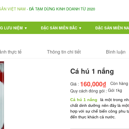
SẢN VIỆT NAM
- ĐÃ TẠM DỪNG KINH DOANH TỪ 2020
G LƯU NIỆM ▼
ĐẶC SẢN MIỀN BẮC ▼
ĐẶC SẢN MIỀN N
ảnh thực tế
Thông tin chi tiết
Bình luận
Cá hú 1 nắng
160,000₫
Còn hàng
Giá :
Gói 1kg
Quy cách đóng gói :
Cá hú 1 nắng
  là một trong n
chất dinh dưỡng nên đây là một
hợp với sự chế biến công phu 
đến thực khách cả nước.