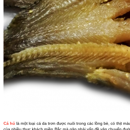
Cá hú
 là một loại cá da trơn được nuôi trong các lồng bè, có thịt m
của nhiều thực khách miền Bắc mà gặp phải vấn đề vận chuyển đườ