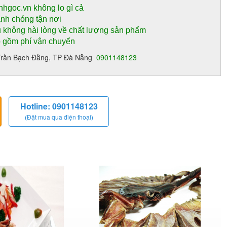
nhgoc.vn không lo gì cả
anh chóng tận nơi
 không hài lòng về chất lượng sản phẩm
o gồm phí vận chuyển
13 Trần Bạch Đằng, TP Đà Nẵng
0901148123
Hotline: 0901148123
(Đặt mua qua điện thoại)