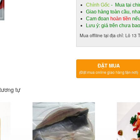
Chính Gốc
- Mua tại chi
Giao hàng toàn cầu, nh
Cam đoan
hoàn tiền
nếu
Lưu ý: giá trên chưa ba
Mua offliine tại địa chỉ: Lô 
ĐẶT MUA
(Đặt mua online giao hàng tận nơi)
tương tự