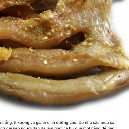
àu trắng, ít xương và giá trị dinh dưỡng cao. Do nhu cầu mua cá 
ng dài nên người dân đã làm phơi cá hú qua một nắng để bảo 