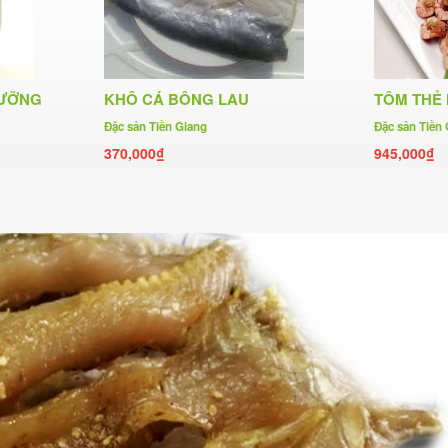
DƯỠNG
KHÔ CÁ BÔNG LAU
TÔM THẺ
Đặc sản Tiền Giang
Đặc sản Tiền
370,000₫
945,000₫