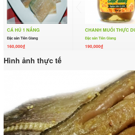
CÁ HÚ 1 NẮNG
CHANH MUỐI THỰC 
Đặc sản Tiền Giang
Đặc sản Tiền Giang
160,000₫
190,000₫
Hình ảnh thực tế