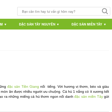
AM ▼
ĐẶC SẢN TÂY NGUYÊN ▼
ĐẶC SẢN MIỀN TÂY ▼
hững 
đặc sản Tiền Giang
 nổi  tiếng. Với hương vị thơm, béo và giàu 
 món ăn được nhiều người ưu chuộng. Cá hú 1 nắng có ít xương kết 
tạo ra những miếng cá hú thơm ngon nổi danh 
đặc sản miền Tây
 gửi 