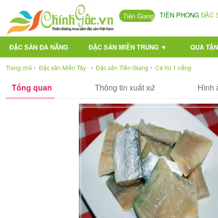
TIÊN PHONG
ĐẶC 
Tiền Giang
ĐẶC SẢN ĐÀ NẴNG
ĐẶC SẢN MIỀN TRUNG ▼
QUÀ TẶN
›
›
›
Trang chủ
Đặc sản Miền Tây
Đặc sản Tiền Giang
Cá hú 1 nắng
Tổng quan
Thông tin xuất xứ
Hình 