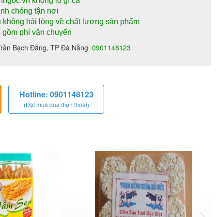
nhgoc.vn không lo gì cả
anh chóng tận nơi
 không hài lòng về chất lượng sản phẩm
o gồm phí vận chuyển
13 Trần Bạch Đằng, TP Đà Nẵng
0901148123
Hotline: 0901148123
(Đặt mua qua điện thoại)