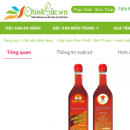
TIÊN
Phan Thiết - Bình Thuận
ĐẶC SẢN ĐÀ NẴNG
ĐẶC SẢN MIỀN TRUNG ▼
QUÀ TẶN
›
›
›
Trang chủ
Đặc sản Miền Nam
Đặc sản Phan Thiết - Bình Thuận
Nước mắ
Tổng quan
Thông tin xuất xứ
Hình 