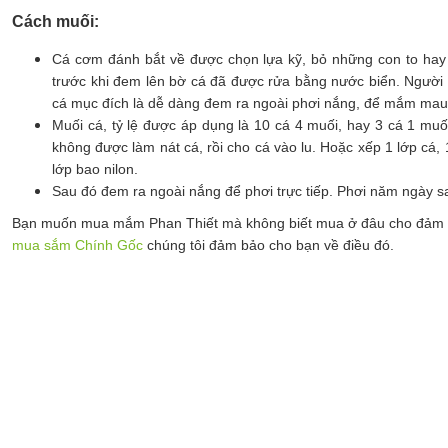
Cách muối:
Cá cơm đánh bắt về được chọn lựa kỹ, bỏ những con to hay 
trước khi đem lên bờ cá đã được rửa bằng nước biển. Người t
cá mục đích là dễ dàng đem ra ngoài phơi nắng, để mắm mau
Muối cá, tỷ lệ được áp dụng là 10 cá 4 muối, hay 3 cá 1 mu
không được làm nát cá, rồi cho cá vào lu. Hoặc xếp 1 lớp cá,
lớp bao nilon.
Sau đó đem ra ngoài nắng để phơi trực tiếp. Phơi năm ngày s
​Bạn muốn mua mắm Phan Thiết mà không biết mua ở đâu cho đảm bả
mua sắm Chính Gốc
chúng tôi đảm bảo cho bạn về điều đó.