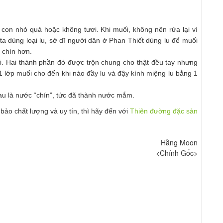
con nhỏ quá hoặc không tươi. Khi muối, không nên rửa lại vì
a dùng loại lu, sở dĩ người dân ở Phan Thiết dùng lu để muối
 chín hơn.
ối. Hai thành phần đó được trộn chung cho thật đều tay nhưng
 1 lớp muối cho đến khi nào đầy lu và đậy kính miệng lu bằng 1
au là nước “chín”, tức đã thành nước mắm.
o chất lượng và uy tín, thì hãy đến với
Thiên đường đặc sản
Hằng Moon
<Chính Gốc>