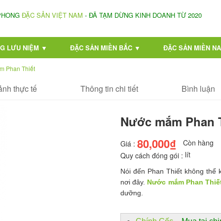
 PHONG
ĐẶC SẢN VIỆT NAM
- ĐÃ TẠM DỪNG KINH DOANH TỪ 2020
G LƯU NIỆM ▼
ĐẶC SẢN MIỀN BẮC ▼
ĐẶC SẢN MIỀN N
m Phan Thiết
ảnh thực tế
Thông tin chi tiết
Bình luận
Nước mắm Phan T
80,000₫
Còn hàng
Giá :
lít
Quy cách đóng gói :
Nói đến Phan Thiết không thể 
nơi đây.
Nước mắm Phan Thiế
dưỡng.