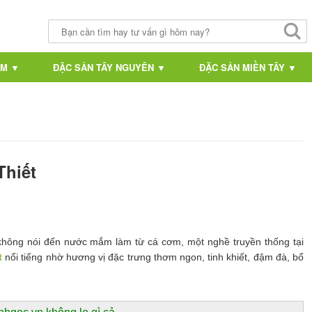
AM ▼
ĐẶC SẢN TÂY NGUYÊN ▼
ĐẶC SẢN MIỀN TÂY ▼
hiết
không nói đến nước mắm làm từ cá cơm, một nghề truyền thống tại
t
nổi tiếng nhờ hương vị đặc trưng thơm ngon, tinh khiết, đậm đà, bổ