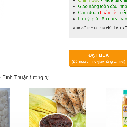
Chính Gốc
- Mua tại chi
Giao hàng toàn cầu, nh
Cam đoan
hoàn tiền
nếu
Lưu ý: giá trên chưa ba
Mua offliine tại địa chỉ: Lô 
ĐẶT MUA
(Đặt mua online giao hàng tận nơi)
- Bình Thuận tương tự