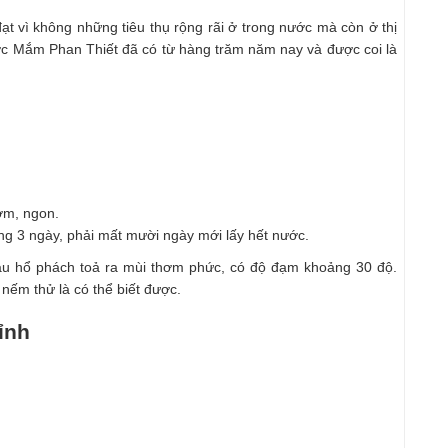
t vì không những tiêu thụ rộng rãi ở trong nước mà còn ở thị
ớc Mắm Phan Thiết đã có từ hàng trăm năm nay và được coi là
ơm, ngon.
ong 3 ngày, phải mất mười ngày mới lấy hết nước.
u hổ phách toả ra mùi thơm phức, có độ đạm khoảng 30 độ.
ếm thử là có thể biết được.
ỉnh