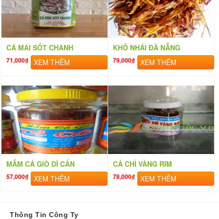
CÁ MAI SỐT CHANH
KHÔ NHÁI ĐÀ NẴNG
71,000₫
79,000₫
XEM THÊM
XEM THÊM
MẮM CÁ GIÒ DÌ CẨN
CÁ CHỈ VÀNG RIM
57,000₫
78,000₫
XEM THÊM
XEM THÊM
Thông Tin Công Ty