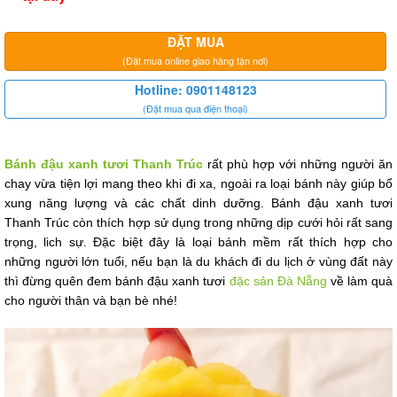
ĐẶT MUA
(Đặt mua online giao hàng tận nơi)
Hotline: 0901148123
(Đặt mua qua điện thoại)
Bánh đậu xanh tươi Thanh Trúc
rất phù hợp với những người ăn
chay vừa tiện lợi mang theo khi đi xa, ngoài ra loại bánh này giúp bổ
xung năng lượng và các chất dinh dưỡng.
Bánh đ
ậu x
anh t
ươi
T
hanh T
rúc
còn thích hợp sử dụng trong những dịp cưới hỏi rất sang
trọng, lich sự. Đặc biệt đây là loại bánh mềm rất thích hợp cho
những người lớn tuổi, nếu bạn là du khách đi du lịch ở vùng đất này
thì đừng quên đem bánh đậu xanh tươi
đặc sản Đà Nẵng
về làm quà
cho người thân và bạn bè nhé!