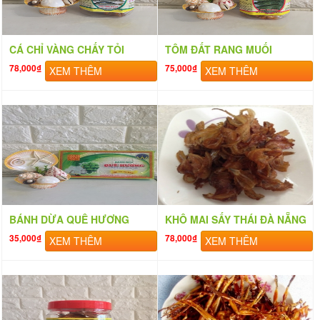
CÁ CHỈ VÀNG CHẤY TỎI
TÔM ĐẤT RANG MUỐI
78,000₫
75,000₫
XEM THÊM
XEM THÊM
BÁNH DỪA QUÊ HƯƠNG
KHÔ MAI SẤY THÁI ĐÀ NẴNG
35,000₫
78,000₫
XEM THÊM
XEM THÊM