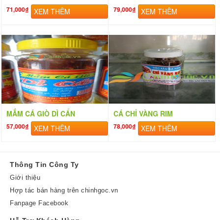
71,000₫
79,000₫
XEM THÊM
XEM THÊM
MẮM CÁ GIÒ DÌ CẨN
CÁ CHỈ VÀNG RIM
57,000₫
78,000₫
XEM THÊM
XEM THÊM
Thông Tin Công Ty
Giới thiệu
Hợp tác bán hàng trên chinhgoc.vn
Fanpage Facebook