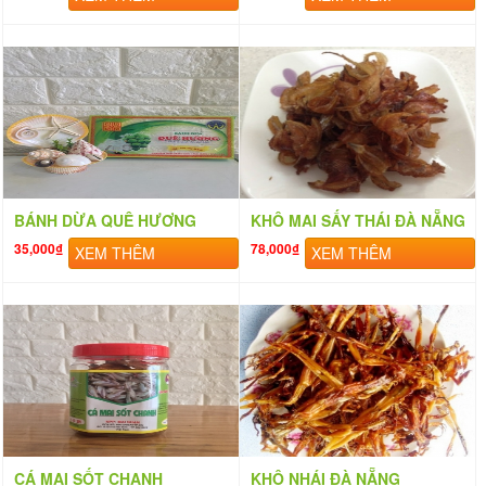
BÁNH DỪA QUÊ HƯƠNG
KHÔ MAI SẤY THÁI ĐÀ NẴNG
35,000₫
78,000₫
XEM THÊM
XEM THÊM
CÁ MAI SỐT CHANH
KHÔ NHÁI ĐÀ NẴNG