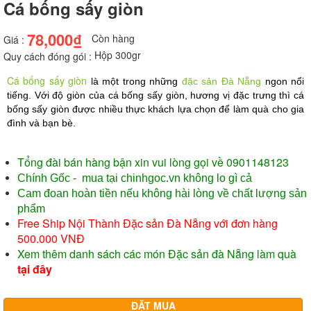
Cá bống sấy giòn
78,000₫
Còn hàng
Giá :
Hộp 300gr
Quy cách đóng gói :
Cá bống sấy giòn
là một trong những 
đặc sản Đà Nẵng
 ngon nổi 
tiếng. Với độ giòn của cá bống sấy giòn, hương vị đặc trưng thì cá 
bống sấy giòn được nhiều thực khách lựa chọn để làm quà cho gia 
đình và bạn bè.
Tổng đài bán hàng bận xin vui lòng gọi về
0901148123
Chính Gốc
- mua tại chinhgoc.vn không lo gì cả
Cam đoan hoàn tiền nếu không hài lòng về chất lượng sản
phẩm
Free Ship Nội Thành Đặc sản Đà Nẵng với đơn hàng
500.000 VNĐ
Xem thêm danh sách các món Đặc sản đà Nẵng làm quà
tại đây
ĐẶT MUA