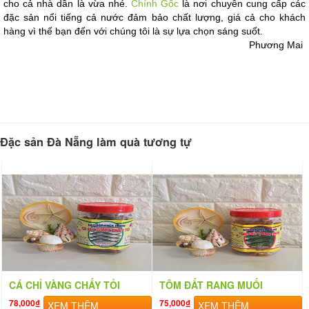
cho cả nhà dần là vừa nhé. 
Chính Gốc
 là nơi chuyên cung cấp các 
đặc sản nổi tiếng cả nước đảm bảo chất lượng, giá cả cho khách 
hàng vì thế bạn đến với chúng tôi là sự lựa chọn sáng suốt.
Phương Mai 
Đặc sản Đà Nẵng làm quà tương tự
CÁ CHỈ VÀNG CHẤY TỎI
TÔM ĐẤT RANG MUỐI
78,000₫
75,000₫
XEM THÊM
XEM THÊM