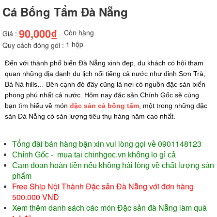
Cá Bống Tẩm Đà Nẵng
90,000₫
Còn hàng
Giá :
1 hộp
Quy cách đóng gói :
Đến với thành phố biển Đà Nẵng xinh đẹp, du khách có hội tham 
quan những địa danh du lịch nổi tiếng cả nước như đỉnh Sơn Trà, 
Bà Nà hills… Bên cạnh đó đây cũng là nơi có nguồn đặc sản biển 
phong phú nhất cả nước. Hôm nay đặc sản Chính Gốc sẽ cùng 
bạn tìm hiểu về món 
đặc sản cá bống tẩm
, một trong những đặc 
sản Đà Nẵng có sản lượng tiêu thụ hàng năm cao nhất.
Tổng đài bán hàng bận xin vui lòng gọi về
0901148123
Chính Gốc
- mua tại chinhgoc.vn không lo gì cả
Cam đoan hoàn tiền nếu không hài lòng về chất lượng sản
phẩm
Free Ship Nội Thành Đặc sản Đà Nẵng với đơn hàng
500.000 VNĐ
Xem thêm danh sách các món Đặc sản đà Nẵng làm quà