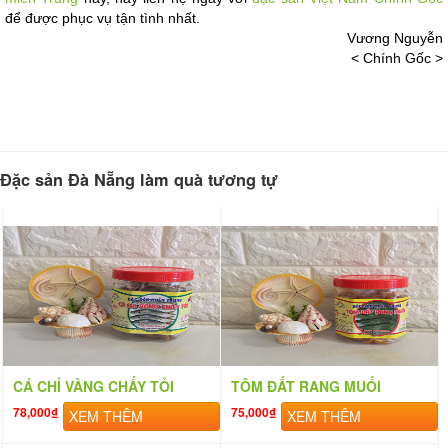
để được phục vụ tận tình nhất. 
Vương Nguyễn
< Chính Gốc >
Đặc sản Đà Nẵng làm quà tương tự
CÁ CHỈ VÀNG CHẤY TỎI
TÔM ĐẤT RANG MUỐI
78,000₫
75,000₫
XEM THÊM
XEM THÊM