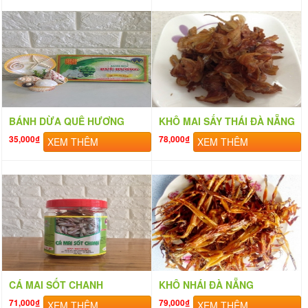
BÁNH DỪA QUÊ HƯƠNG
KHÔ MAI SẤY THÁI ĐÀ NẴNG
35,000₫
78,000₫
XEM THÊM
XEM THÊM
CÁ MAI SỐT CHANH
KHÔ NHÁI ĐÀ NẴNG
71,000₫
79,000₫
XEM THÊM
XEM THÊM