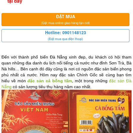
tại đây
ĐẶT MUA
(Đặt mua online giao hàng tận nơi)
Hotline: 0901148123
(Đặt mua qua điện thoại)
Đến với thành phố biển Đà Nẵng xinh đẹp, du khách có hội tham 
quan những địa danh du lịch nổi tiếng cả nước như đỉnh Sơn Trà, Bà 
Nà hills… Bên cạnh đó đây cũng là nơi có nguồn đặc sản biển phong 
phú nhất cả nước. Hôm nay đặc sản Chính Gốc sẽ cùng bạn tìm 
hiểu về món 
đặc sản cá bống tẩm
, một trong những 
đặc sản Đà 
Nẵng
 có sản lượng tiêu thụ hàng năm cao nhất.