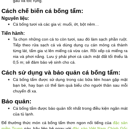
gàu và tóc rụng.
Cách chế biến cá bống tẩm:
Nguyên liệu: 
Cá bống tươi và các gia vị: muối, ớt, bột nêm…
Tiến hành:
Ta chọn những con cá to còn tươi, sau đó làm sạch phần ruột. 
Tiếp theo rửa sạch cá và dùng dụng cụ cán mỏng cá thành 
từng lát, tẩm gia vị lên miếng cá vừa cán. Rồi xếp cá miếng ra 
nia và phơi nắng. Lưu ý phải phơi cá cách mặt đất tối thiểu là 
0,5 m; sẽ đảm bảo vệ sinh cho cá.
Cách sử dụng và bảo quản cá bống tẩm:
Cá bống tẩm được sử dụng trong các bữa liên hoan gặp mặt 
bạn bè, hay bạn có thể làm quà biếu cho người thân sau mỗi 
chuyến đi xa.
Bảo quản: 
Cá bống tẩm được bảo quản tốt nhất trong điều kiện ngăn mát 
của tủ lạnh.
Để thưởng thức món cá bống tẩm thơn ngon nổi tiếng của 
đặc sản 
miền Trung
 này, hãy liên hệ ngay với 
đặc sản Việt Nam Chính Gốc