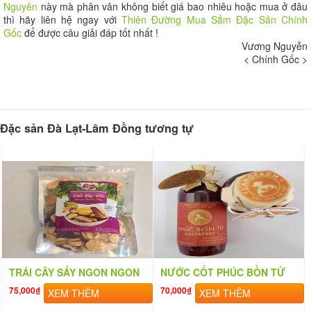
Nguyên
này mà phân vân không biết giá bao nhiêu hoặc mua ở đâu
thì hãy liên hệ ngay với
Thiên Đường Mua Sắm Đặc Sản Chính
Gốc
để được câu giải đáp tốt nhất !
Vương Nguyễn
< Chính Gốc >
Đặc sản Đà Lạt-Lâm Đồng tương tự
TRÁI CÂY SẤY NGON NGON
NƯỚC CỐT PHÚC BỒN TỬ
75,000₫
70,000₫
XEM THÊM
XEM THÊM