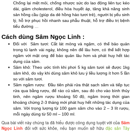
Chống lại mệt mỏi, chống nhược sức do lao động liên tục kéo 
dài, giảm cholesterol, điều hòa huyết áp, tăng khả năng sinh 
sản hồng cầu (giúp da dẻ hồng hào tươi trẻ), người bị yếu sinh 
lý, hỗ trợ phục hồi nhanh sau phẫu thuật, hỗ trợ điều trị bệnh 
tiểu đường …
Cách dùng Sâm Ngọc Linh :
Đối với  Sâm tươi: Cắt lát mỏng và ngậm, có thể bảo quản 
trong tủ lạnh vài ngày, không nên để lâu hơn, có thể kết hợp 
ngâm với mật ong để bảo quản lâu hơn và phát huy hết tác 
dụng của sâm.
Sâm khô: Theo ước tính khi phơi 5 kg sâm tươi sẽ được 1kg 
sâm khô, do vậy khi dùng sâm khô lưu ý liều lượng ít hơn 5 lần 
so với sâm tươi.
Sâm ngâm rượu:  Đầu tiên phải rửa thật sạch sâm và tiếp tục 
rửa qua bằng rượu, để ráo củ sâm, sau đó cho vào bình thủy 
tinh, nên ngâm rượu khoảng 50 độ, ngâm trong thời gian 
khoảng chừng 2-3 tháng mới phát huy hết những tác dụng của 
sâm. Với trọng lượng từ 100 gam sâm cho vào 2 – 3 lít rượu, 
mỗi ngày dùng từ 50 ml – 100 ml.
Qua bài viết này chúng ta đã hiểu được công dụng tuyệt vời của
Sâm
Ngọc Linh
đối với sức khỏe, nếu bạn muốn sở hữu
đặc sản Tây