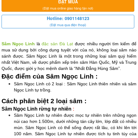
ĐẶT MUA
(Đặt mua online giao hàng tận nơi)
Hotline: 0901148123
(Đặt mua qua điện thoại)
Sâm Ngọc Linh
 là 
đặc sản Đà Lạt
 được nhiều người tìm kiếm để 
mua sử dụng bởi công dụng tuyệt vời của nó, không loại sâm nào 
sánh được. Sâm Ngọc Linh là một trong những loại sâm quý hiếm 
nhất Việt Nam, về dược phẩm xếp trên sâm Hàn Quốc, Mỹ và Trung 
Quốc, được giới y học mệnh danh là “Nhất Đẳng Hùng Sâm”.
Đặc điểm của Sâm Ngọc Linh :
Sâm Ngọc Linh có 2 loại : Sâm Ngọc Linh thiên nhiên và sâm 
Ngọc Linh tự trồng.
Cách phân biệt 2 loại sâm :
Sâm Ngọc Linh rừng tự nhiên 
:
Sâm Ngọc Linh tự nhiên được mọc tự nhiên trên những ngọn 
núi cao hơn 1.500m, dưới những tán cây lớn, lớp đất có nhiều 
mùn. Sâm Ngọc Linh có thể sống được rất lâu, có khi lên tới 
100 năm. Sâm Ngọc Linh tự nhiên được tích tụ tinh túy của 