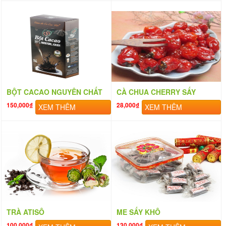
BỘT CACAO NGUYÊN CHẤT
CÀ CHUA CHERRY SẤY
150,000₫
28,000₫
XEM THÊM
XEM THÊM
TRÀ ATISÔ
ME SẤY KHÔ
100,000₫
130,000₫