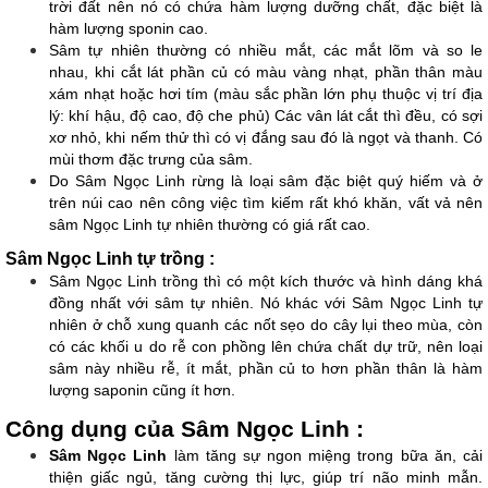
trời đất nên nó có chứa hàm lượng dưỡng chất, đặc biệt là 
hàm lượng sponin cao.
Sâm tự nhiên thường có nhiều mắt, các mắt lõm và so le 
nhau, khi cắt lát phần củ có màu vàng nhạt, phần thân màu 
xám nhạt hoặc hơi tím (màu sắc phần lớn phụ thuộc vị trí địa 
lý: khí hậu, độ cao, độ che phủ) Các vân lát cắt thì đều, có sợi 
xơ nhỏ, khi nếm thử thì có vị đắng sau đó là ngọt và thanh. Có 
mùi thơm đặc trưng của sâm.
Do Sâm Ngọc Linh rừng là loại sâm đặc biệt quý hiếm và ở 
trên núi cao nên công việc tìm kiếm rất khó khăn, vất vả nên 
sâm Ngọc Linh tự nhiên thường có giá rất cao.
Sâm Ngọc Linh tự trồng :
Sâm Ngọc Linh trồng thì có một kích thước và hình dáng khá 
đồng nhất với sâm tự nhiên. Nó khác với Sâm Ngọc Linh tự 
nhiên ở chỗ xung quanh các nốt sẹo do cây lụi theo mùa, còn 
có các khối u do rễ con phồng lên chứa chất dự trữ, nên loại 
sâm này nhiều rễ, ít mắt, phần củ to hơn phần thân là hàm 
lượng saponin cũng ít hơn.
Công dụng của Sâm Ngọc Linh :
Sâm Ngọc Linh
 làm tăng sự ngon miệng trong bữa ăn, cải 
thiện giấc ngủ, tăng cường thị lực, giúp trí não minh mẫn. 