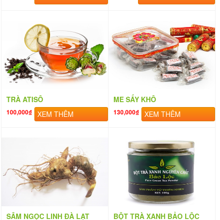
TRÀ ATISÔ
ME SẤY KHÔ
100,000₫
130,000₫
XEM THÊM
XEM THÊM
SÂM NGỌC LINH ĐÀ LẠT
BỘT TRÀ XANH BẢO LỘC