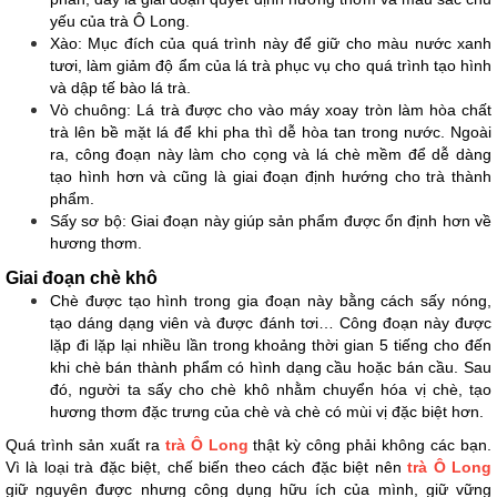
yếu của trà Ô Long.
Xào: Mục đích của quá trình này để giữ cho màu nước xanh 
tươi, làm giảm độ ẩm của lá trà phục vụ cho quá trình tạo hình 
và dập tế bào lá trà.
Vò chuông: Lá trà được cho vào máy xoay tròn làm hòa chất 
trà lên bề mặt lá để khi pha thì dễ hòa tan trong nước. Ngoài 
ra, công đoạn này làm cho cọng và lá chè mềm để dễ dàng 
tạo hình hơn và cũng là giai đoạn định hướng cho trà thành 
phẩm.
Sấy sơ bộ: Giai đoạn này giúp sản phẩm được ổn định hơn về 
hương thơm.
Giai đoạn chè khô
Chè được tạo hình trong gia đoạn này bằng cách sấy nóng, 
tạo dáng dạng viên và được đánh tơi… Công đoạn này được 
lặp đi lặp lại nhiều lần trong khoảng thời gian 5 tiếng cho đến 
khi chè bán thành phẩm có hình dạng cầu hoặc bán cầu. Sau 
đó, người ta sấy cho chè khô nhằm chuyển hóa vị chè, tạo 
hương thơm đặc trưng của chè và chè có mùi vị đặc biệt hơn.
Quá trình sản xuất ra 
trà Ô Long
 thật kỳ công phải không các bạn. 
Vì là loại trà đặc biệt, chế biến theo cách đặc biệt nên 
trà Ô Long 
giữ nguyên được nhưng công dụng hữu ích của mình, giữ vững 