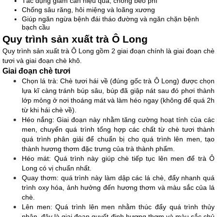
Tác dụng giảm cân hiệu quả, chống béo phì
Chống sâu răng, hôi miệng và loãng xương
Giúp ngăn ngừa bệnh đái tháo đường và ngăn chặn bệnh 
bạch cầu
Quy trình sản xuất trà Ô Long
Quy trình sản xuất trà Ô Long gồm 2 giai đoạn chính là giai đoạn chè 
tươi và giai đoạn chè khô.
Giai đoạn chè tươi
Chọn lá trà: Chè tươi hái về (đúng gốc trà Ô Long) được chọn 
lựa kĩ càng tránh búp sâu, búp đã giập nát sau đó phơi thành 
lớp mỏng ở nơi thoáng mát và làm héo ngay (không để quá 2h 
từ khi hái chè về).
Héo nắng: Giai đoạn này nhằm tăng cường hoạt tính của các 
men, chuyển quá trình tổng hợp các chất từ chè tươi thành 
quá trình phân giải để chuẩn bị cho quá trình lên men, tạo 
thành hương thơm đặc trưng của trà thành phẩm.
Héo mát: Quá trình này giúp chè tiếp tục lên men để trà Ô 
Long có vị chuẩn nhất.
Quay thơm: quá trình này làm dập các lá chè, đẩy nhanh quá 
trình oxy hóa, ảnh hưởng đến hương thơm và màu sắc của lá 
chè.
Lên men: Quá trình lên men nhằm thúc đẩy quá trình thủy 
phân, đây là giai đoạn quyết định hương thơm và màu sắc chủ 