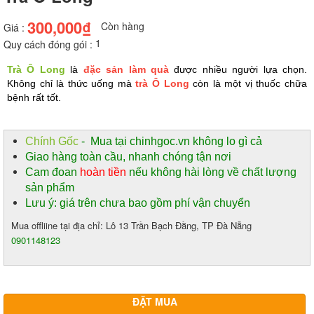
300,000₫
Còn hàng
Giá :
1
Quy cách đóng gói :
Trà Ô Long
 là 
đặc sản làm quà
 được nhiều người lựa chọn. 
Không chỉ là thức uống mà
 trà Ô Long
 còn là một vị thuốc chữa 
bệnh rất tốt.
Chính Gốc
- Mua tại chinhgoc.vn không lo gì cả
Giao hàng toàn cầu, nhanh chóng tận nơi
Cam đoan
hoàn tiền
nếu không hài lòng về chất lượng
sản phẩm
Lưu ý: giá trên chưa bao gồm phí vận chuyển
Mua offliine tại địa chỉ: Lô 13 Trần Bạch Đằng, TP Đà Nẵng
0901148123
ĐẶT MUA