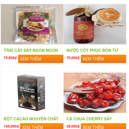
TRÁI CÂY SẤY NGON NGON
NƯỚC CỐT PHÚC BỒN TỬ
75,000₫
70,000₫
XEM THÊM
XEM THÊM
BỘT CACAO NGUYÊN CHẤT
CÀ CHUA CHERRY SẤY
150,000₫
28,000₫
XEM THÊM
XEM THÊM