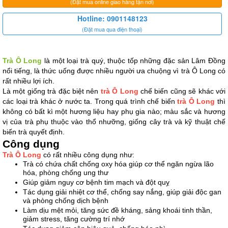
(Đặt mua online giao hàng tận nơi)
Hotline: 0901148123
(Đặt mua qua điện thoại)
Trà Ô Long
 là một loại trà quý, thuộc tốp những đặc sản Lâm Đồng 
nổi tiếng, là thức uống được nhiều người ưa chuộng vì trà Ô Long có 
rất nhiều lợi ích. 
Là một giống trà đặc biệt nên 
trà Ô Long
 chế biến cũng sẽ khác với 
các loại trà khác ở nước ta. Trong quá trình chế biến 
trà Ô Long
 thì 
không có bất kì một hương liệu hay phụ gia nào; màu sắc và hương 
vị của trà phụ thuộc vào thổ nhưỡng, giống cây trà và kỹ thuật chế 
biến trà quyết định.
Công dụng
Trà Ô Long
 có rất nhiều công dụng như:
Trà có chứa chất chống oxy hóa giúp cơ thể ngăn ngừa lão 
hóa, phòng chống ung thư
Giúp giảm nguy cơ bệnh tim mạch và đột quỵ
Tác dụng giải nhiệt cơ thể, chống say nắng, giúp giải độc gan 
và phòng chống dịch bệnh
Làm dịu mệt mỏi, tăng sức đề kháng, sảng khoái tinh thần, 
giảm stress, tăng cường trí nhớ