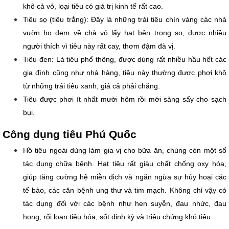
khô cả vỏ, loại tiêu có giá trị kinh tế rất cao.
Tiêu sọ (tiêu trắng): Đây là những trái tiêu chín vàng các nhà 
vườn họ đem về chà vỏ lấy hạt bên trong sọ, được nhiều 
người thích vì tiêu này rất cay, thơm đậm đà vị.
Tiêu đen: Là tiêu phổ thông, được dùng rất nhiều hầu hết các 
gia đình cũng như nhà hàng, tiêu này thường được phơi khô 
từ những trái tiêu xanh, giá cả phải chăng.
Tiêu được phơi ít nhất mười hôm rồi mới sàng sẩy cho sạch 
bụi.
Công dụng tiêu Phú Quốc
Hồ tiêu ngoài dùng làm gia vị cho bữa ăn, chúng còn một số 
tác dụng chữa bệnh. Hạt tiêu rất giàu chất chống oxy hóa, 
giúp tăng cường hệ miễn dịch và ngăn ngừa sự hủy hoại các 
tế bào, các căn bệnh ung thư và tim mạch. Không chỉ vậy có 
tác dụng đối với các bệnh như hen suyễn, đau nhức, đau 
họng, rối loạn tiêu hóa, sốt định kỳ và triệu chứng khó tiêu.