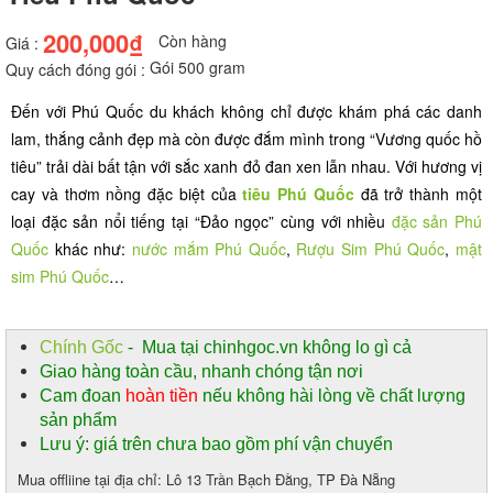
200,000₫
Còn hàng
Giá :
Gói 500 gram
Quy cách đóng gói :
Đến với Phú Quốc du khách không chỉ được khám phá các danh 
lam, thắng cảnh đẹp mà còn được đắm mình trong “Vương quốc hồ 
tiêu” trải dài bất tận với sắc xanh đỏ đan xen lẫn nhau. Với hương vị 
cay và thơm nồng đặc biệt của 
tiêu Phú Quốc
 đã trở thành một 
loại đặc sản nổi tiếng tại “Đảo ngọc” cùng với nhiều 
đặc sản Phú 
Quốc
 khác như: 
nước mắm Phú Quốc
, 
Rượu Sim Phú Quốc
, 
mật 
sim Phú Quốc
… 
Chính Gốc
- Mua tại chinhgoc.vn không lo gì cả
Giao hàng toàn cầu, nhanh chóng tận nơi
Cam đoan
hoàn tiền
nếu không hài lòng về chất lượng
sản phẩm
Lưu ý: giá trên chưa bao gồm phí vận chuyển
Mua offliine tại địa chỉ: Lô 13 Trần Bạch Đằng, TP Đà Nẵng