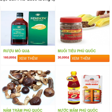
RƯỢU MỎ QUẠ
MUỐI TIÊU PHÚ QUỐC
160,000₫
30,000₫
XEM THÊM
XEM THÊM
NẤM TRÀM PHÚ QUỐC
NƯỚC MẮM PHÚ QUỐC