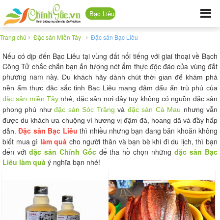
Bạc Liêu
›
›
Trang chủ
Đặc sản Miền Tây
Đặc sản Bạc Liêu
Nếu có dịp đến Bạc Liêu tại vùng đất nổi tiếng với giai thoại về Bạch
Công Tử chắc chắn bạn ấn tượng nét ẩm thực độc đáo của vùng đất
phương nam này.
Du khách hãy dành chút thời gian để khám phá
nền ẩm thực đặc sắc tỉnh Bạc Liêu mang đậm dấu ấn trù phú của
đặc sản miền Tây
nhé, đặc sản nơi đây
tuy không có nguồn đặc sản
phong phú như
đặc sản Sóc Trăng
và
đặc sản Cà Mau
nhưng vẫn
được du khách ưa chuộng vì hương vị đậm đà, hoang dã và đầy hấp
Đặc sản Bạc Liêu
thì nhiều nhưng bạn đang băn khoăn không
dẫn.
biết mua gì
làm quà
cho người thân và bạn bè khi đi du lịch, thì bạn
đến với
đặc sản Chính Gốc
để tha hồ chọn những
đặc sản Bạc
Liêu làm quà
ý nghĩa bạn nhé!