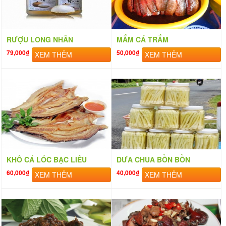
RƯỢU LONG NHÃN
MẮM CÁ TRẮM
79,000₫
50,000₫
XEM THÊM
XEM THÊM
KHÔ CÁ LÓC BẠC LIÊU
DƯA CHUA BỒN BỒN
60,000₫
40,000₫
XEM THÊM
XEM THÊM