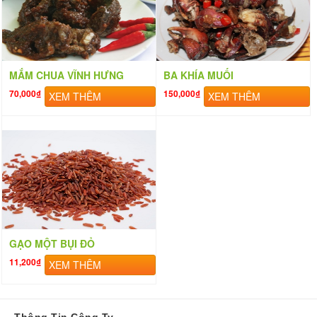
MẮM CHUA VĨNH HƯNG
BA KHÍA MUỐI
70,000₫
150,000₫
XEM THÊM
XEM THÊM
GẠO MỘT BỤI ĐỎ
11,200₫
XEM THÊM