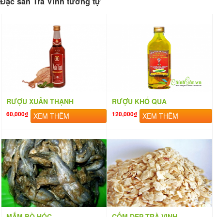
Đặc sản Trà Vinh tương tự
RƯỢU XUÂN THẠNH
RƯỢU KHỔ QUA
60,000₫
120,000₫
XEM THÊM
XEM THÊM
MẮM BÒ HÓC
CỐM DẸP TRÀ VINH