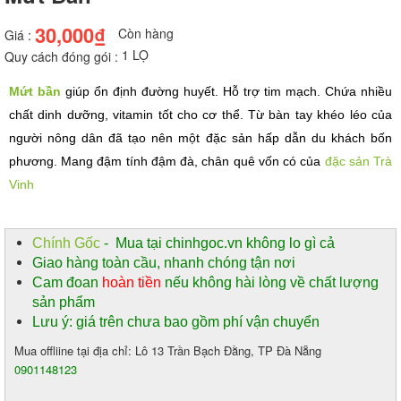
30,000₫
Còn hàng
Giá :
1 LỌ
Quy cách đóng gói :
Mứt bần
 giúp ổn định đường huyết. Hỗ trợ tim mạch. Chứa nhiều 
chất dinh dưỡng, vitamin tốt cho cơ thể. Từ bàn tay khéo léo của 
người nông dân đã tạo nên một đặc sản hấp dẫn du khách bốn 
phương. Mang đậm tính đậm đà, chân quê vốn có của 
đặc sản Trà 
Vinh
Chính Gốc
- Mua tại chinhgoc.vn không lo gì cả
Giao hàng toàn cầu, nhanh chóng tận nơi
Cam đoan
hoàn tiền
nếu không hài lòng về chất lượng
sản phẩm
Lưu ý: giá trên chưa bao gồm phí vận chuyển
Mua offliine tại địa chỉ: Lô 13 Trần Bạch Đằng, TP Đà Nẵng
0901148123