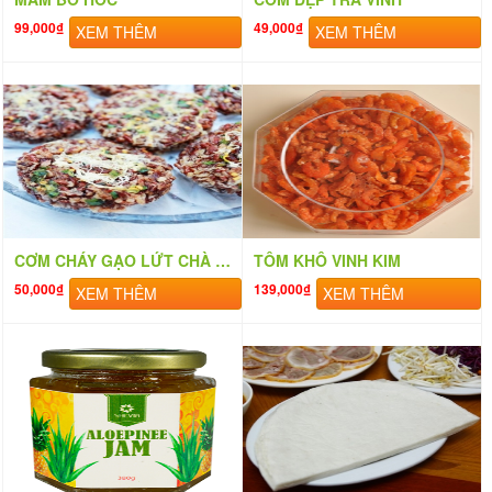
99,000₫
49,000₫
XEM THÊM
XEM THÊM
CƠM CHÁY GẠO LỨT CHÀ BÔNG
TÔM KHÔ VINH KIM
50,000₫
139,000₫
XEM THÊM
XEM THÊM