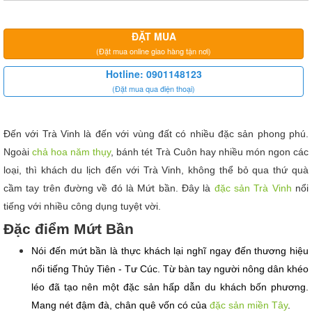
ĐẶT MUA
(Đặt mua online giao hàng tận nơi)
Hotline: 0901148123
(Đặt mua qua điện thoại)
Đến với Trà Vinh là đến với vùng đất có nhiều đặc sản phong phú. 
Ngoài 
chả hoa năm thụy
, bánh tét Trà Cuôn hay nhiều món ngon các 
loại, thì khách du lịch đến với Trà Vinh, không thể bỏ qua thứ quà 
cầm tay trên đường về đó là Mứt bần. Đây là 
đặc sản Trà Vinh
 nổi 
tiếng với nhiều công dụng tuyệt vời.
Đặc điểm Mứt Bần
Nói đến mứt bần là thực khách lại nghĩ ngay đến thương hiệu 
nổi tiếng Thủy Tiên - Tư Cúc. Từ bàn tay người nông dân khéo 
léo đã tạo nên một đặc sản hấp dẫn du khách bốn phương. 
Mang nét đậm đà, chân quê vốn có của 
đặc sản miền Tây
.