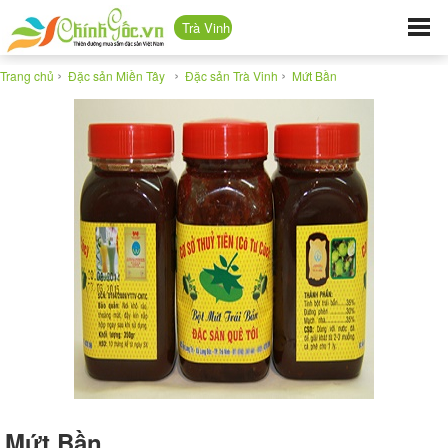
Trà Vinh
›
›
›
Trang chủ
Đặc sản Miền Tây
Đặc sản Trà Vinh
Mứt Bần
Mứt Bần