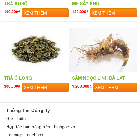
TRÀ ATISÔ
ME SẤY KHÔ
100,000₫
130,000₫
XEM THÊM
XEM THÊM
TRÀ Ô LONG
SÂM NGỌC LINH ĐÀ LẠT
300,000₫
1,200,000₫
XEM THÊM
XEM THÊM
Thông Tin Công Ty
Giới thiệu
Hợp tác bán hàng trên chinhgoc.vn
Fanpage Facebook