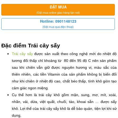
ĐẶT MUA
(Đặt mua online giao hàng tận nơi)
Hotline: 0901148123
(Đặt mua qua điện thoại)
Đặc điểm Trái cây sấy
Trái cây sấy
 được sản xuất theo công nghệ mới do nhiệt độ 
tương đối thấp chỉ khoảng từ  80 đến 95 độ C nên sản phẩm 
sau khi chiên vẫn giữ được nguyên hương vị, màu sắc của 
thiên nhiên, các tiền Vitamin của sản phẩm không bị biến đổi 
như khi chiên ở nhiệt độ cao, chất béo thấp, tính khô giòn tạo 
cảm giác ngon miệng.
Cụ thể hơn là trái cây khô gồm mận, sung, mơ, mít, xoài, 
nhãn, vải, dứa, việt quất, chuối, táo, khoai sắn … được sấy 
khô. Lợi thế của trái cây sấy khô là dễ bảo quản, tiện lợi khi sử 
dụng,