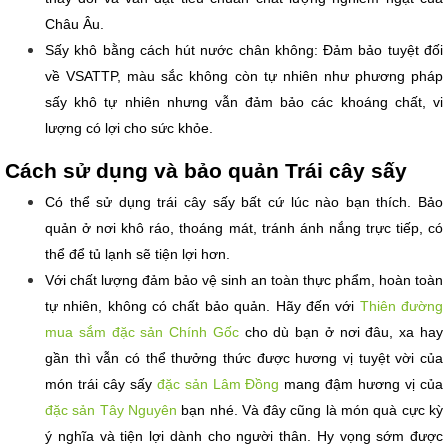
Châu Âu.
Sấy khô bằng cách hút nước chân không: Đảm bảo tuyệt đối 
về VSATTP, màu sắc không còn tự nhiên như phương pháp 
sấy khô tự nhiên nhưng vẫn đảm bảo các khoáng chất, vi 
lượng có lợi cho sức khỏe.
Cách sử dụng và bảo quản Trái cây sấy
Có thể sử dụng trái cây sấy bất cứ lúc nào bạn thích. Bảo 
quản ở nơi khô ráo, thoáng mát, tránh ánh nắng trực tiếp, có 
thể để tủ lạnh sẽ tiện lợi hơn.
Với chất lượng đảm bảo vệ sinh an toàn thực phẩm, hoàn toàn 
tự nhiên, không có chất bảo quản. Hãy đến với 
Thiên đường 
mua sắm đặc sản Chính Gốc
 cho dù bạn ở nơi đâu, xa hay 
gần thì vẫn có thể thưởng thức được hương vị tuyệt vời của 
món trái cây sấy 
đặc sản Lâm Đồng
 mang đậm hương vị của 
đặc sản Tây Nguyên 
bạn nhé. Và đây cũng là món quà cực kỳ 
ý nghĩa và tiện lợi dành cho người thân. Hy vọng sớm được 