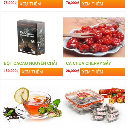
75,000₫
70,000₫
XEM THÊM
XEM THÊM
BỘT CACAO NGUYÊN CHẤT
CÀ CHUA CHERRY SẤY
150,000₫
28,000₫
XEM THÊM
XEM THÊM