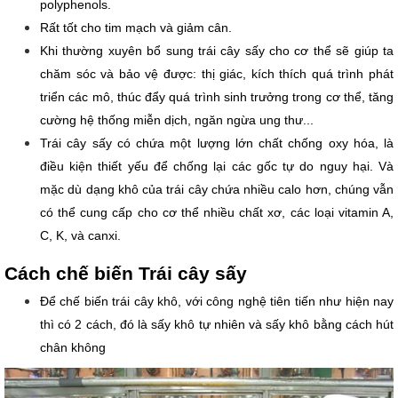
polyphenols.
Rất tốt cho tim mạch và giảm cân.
Khi thường xuyên bổ sung trái cây sấy cho cơ thể sẽ giúp ta 
chăm sóc và bảo vệ được: thị giác, kích thích quá trình phát 
triển các mô, thúc đẩy quá trình sinh trưởng trong cơ thể, tăng 
cường hệ thống miễn dịch, ngăn ngừa ung thư...
Trái cây sấy có chứa một lượng lớn chất chống oxy hóa, là 
điều kiện thiết yếu để chống lại các gốc tự do nguy hại. Và 
mặc dù dạng khô của trái cây chứa nhiều calo hơn, chúng vẫn 
có thể cung cấp cho cơ thể nhiều chất xơ, các loại vitamin A, 
C, K, và canxi. 
Cách chế biến Trái cây sấy
Để chế biến trái cây khô, với công nghệ tiên tiến như hiện nay 
thì có 2 cách, đó là sấy khô tự nhiên và sấy khô bằng cách hút 
chân không